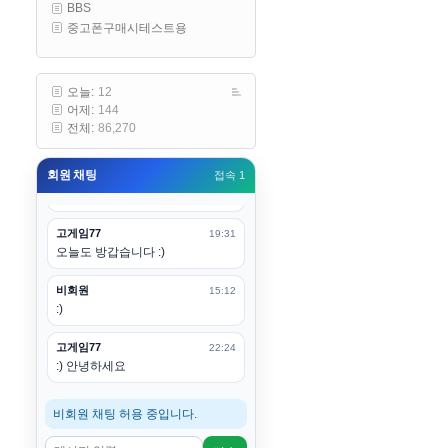
BBS
구요
중고폰구매시테스트용
고게임77
00:19
아 ㅋㅋ 내일도 심심하면 들리겠습
니다. 벌써 12시가 넘었었네요
오늘:
12
어제:
144
esils
00:20
전체:
86,270
어후 주무세요
회원 채팅
접속 1
고게임77
00:20
(__)수고하십시용!
고게임77
19:31
오늘도 방갑습니다 :)
비회원
15:12
:)
고게임77
22:24
:) 안녕하세요
비회원 채팅 허용 중입니다.