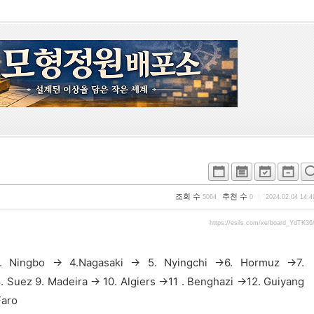
조회 수
추천 수
5064
0
2024.02.04 14:4
https://esils.com/xe/board_YdTK36
. Ningbo -> 4.Nagasaki -> 5. Nyingchi ->6. Hormuz ->7.
. Suez 9. Madeira -> 10. Algiers ->11 . Benghazi ->12. Guiyang
aro