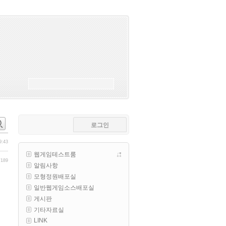
esils
00:18
폰으로 접속해보니 3이 되는데
esils
00:18
나가도 3이네 하핫 ...
고게임77
00:18
ㅋㅋㅋㅋㅋㅋㅋㅋ
esils
00:19
이게 db 접속자수로 잡는형태로 
해서 그런가 ;;
로그인
고게임77
00:19
밑에 일반웹게임이 더있었네요
9:43
웹게임테스트룸
esils
00:19
/189
알림사항
아 이제 2로 돌아왔군요
모형정원배포실
esils
00:19
일반웹게임소스배포실
다 펼쳐두면 너무길어서 ..
게시판
기타자료실
esils
00:19
LINK
모바일로 보는데도 좀 불편하더라