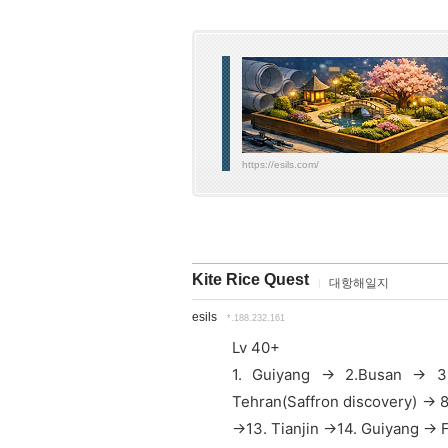
https://esils.com/
Kite Rice Quest
대항해일지
esils
*.188.232.161
Lv 40+
1. Guiyang -> 2.Busan -> 3
Tehran(Saffron discovery) -> 8
->13. Tianjin ->14.
Guiyang ->
F