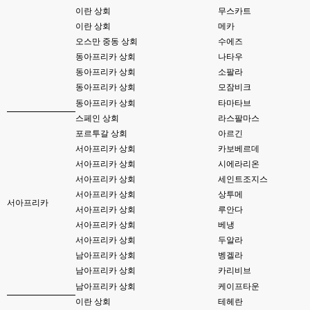
이란 상회
무스카트
esils
23:53
오류 수정 ...
이란 상회
메카
오스만 중동 상회
수에즈
esils
23:54
동아프리카 상회
나타우
수정이 됬을려나요 ;ㅁ ;
동아프리카 상회
소팔라
고게임77
동아프리카 상회
모잠비크
23:54
머 수정하셨나요 ㅎ-ㅎ
동아프리카 상회
타마타브
스페인 상회
라스팔마스
고게임77
23:55
포르투갈 상회
아르긴
된거같긴한데용 ㅎㅎ
서아프리카 상회
카보베르데
서아프리카 상회
시에라리온
esils
23:55
위에 접속자 2로 나와야하는데
서아프리카 상회
세인트조지스
서아프리카 상회
상투메
서아프리카
고게임77
00:00
서아프리카 상회
루안다
그건 아직 그대로 인데용 ㅎㅎ
서아프리카 상회
베냉
서아프리카 상회
두알라
esils
00:00
이거나 수정해야겟어요 하핫 ;;
남아프리카 상회
벵겔라
남아프리카 상회
카리비브
esils
00:01
남아프리카 상회
케이프타운
다른기능은 다 잘 작동중이니 털썩 ...
이란 상회
테헤란