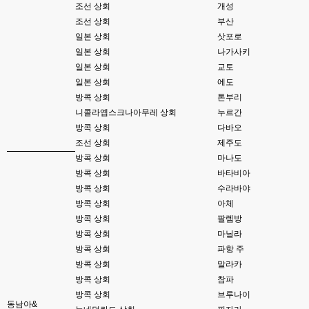
esils
23:37
조선 상회
개성
위에 접속자가 1로 한명만 보이는군요 하핫 ;;;
조선 상회
부산
일본 상회
삿포로
고게임77
23:37
일본 상회
나가사키
아 ㅋㅋㅋ
일본 상회
교토
esils
23:39
일본 상회
에도
사이트를 이전에 폐쇠하고 다시 열면서 어디도 안알렸다보니깐 ..;
방콕 상회
톤부리
니콜라옙스크나아무레 상회
누르간
고게임77
23:40
방콕 상회
다바오
그래도 이번에 사이트 방향 잘잡으셨네요!!! 저처럼 웹게임 좋아하는 연배..도 
있어용 ㅋㅋ
조선 상회
제주도
방콕 상회
마나도
esils
23:41
방콕 상회
바타비아
서버날려먹으면서 웹게임 소스들 분실도 많은데
방콕 상회
수라바야
방콕 상회
아체
esils
23:41
있는거가지고 일단은 추억으로 다시 돌리시거나 하시는분들위해서 수정해서 
방콕 상회
팔렘방
올려둔거라
방콕 상회
마닐라
방콕 상회
파항 주
esils
23:42
전 모형정원만 좋아해서 하핫 ;;;
방콕 상회
말라카
방콕 상회
참파
고게임77
23:46
방콕 상회
브루나이
모형정원은 무슨게임이에요?제가 웹게임 좋아하는편이라 앵간한건 해봤는
동남아&