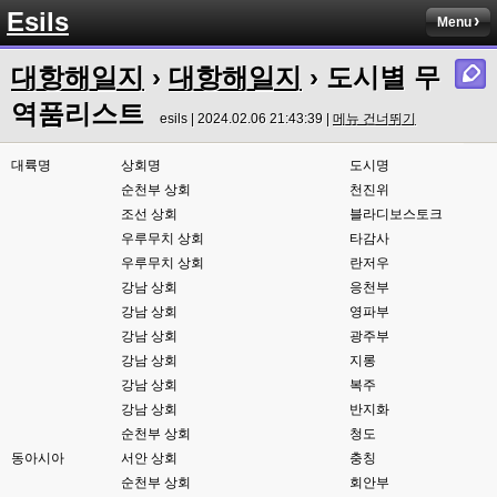
Esils
Menu
esils
23:34
아니면 실시간쳇으로 어딜 가입하고 그래야하고
대항해일지
›
대항해일지
› 도시별 무
esils
23:35
역품리스트
생각나는것중에 편의성좀 가춰볼려고했는데 만족 될련지는 몰겠습니다 하핫 
esils | 2024.02.06 21:43:39 |
메뉴 건너뛰기
;;;
대륙명
상회명
도시명
고게임77
23:36
순천부 상회
천진위
맞아요. 저도 실시간체팅 쓰는데 이게지원해주는곳에서 소켓끈키면 작동이 안
조선 상회
블라디보스토크
되서ㅎ-ㅎ 이건 나름대로 실시간 지원이 잘되는거같네요
우루무치 상회
타감사
esils
23:36
우루무치 상회
란저우
본인서버에 설치되서 부하받는거라서
강남 상회
응천부
강남 상회
영파부
고게임77
23:37
강남 상회
광주부
어짜피 접속자도 없어서,......쿨럭
강남 상회
지롱
esils
23:37
강남 상회
복주
덕분에 버그하나 발견햇네요 ㅠㅠ
강남 상회
반지화
순천부 상회
청도
esils
23:37
동아시아
전 혼자라 ..
서안 상회
충칭
순천부 상회
회안부