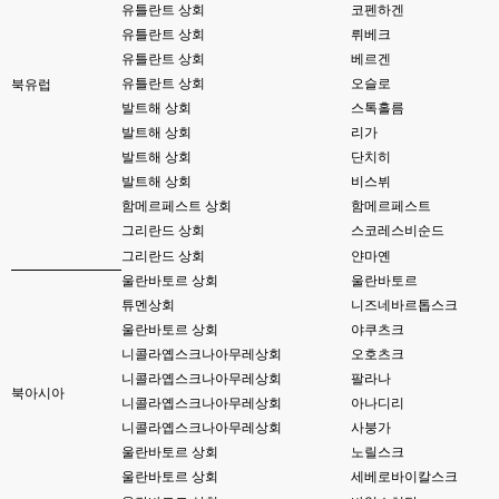
유틀란트 상회
코펜하겐
esils
00:13
유틀란트 상회
뤼베크
솔직히 적응이 xe1이다보니깐 라이믹스는 비슷하면서 틀리니 적응이 안되요 
유틀란트 상회
베르겐
ㅋ
유틀란트 상회
오슬로
북유럽
발트해 상회
스톡홀름
esils
00:14
그렇다고 코어랑 모듈 전부 마개조해버릴려니 난중 또 공식버전 올라오면 답
발트해 상회
리가
없을꺼같아서 ;;
발트해 상회
단치히
발트해 상회
비스뷔
esils
00:15
함메르페스트 상회
함메르페스트
이제 정상동작이겟지 !
그리란드 상회
스코레스비순드
고게임77
00:15
그리란드 상회
얀마옌
오 정상 이네요!
울란바토르 상회
울란바토르
튜멘상회
니즈네바르톱스크
비회원
00:16
울란바토르 상회
야쿠츠크
ㅇ
니콜라옙스크나아무레상회
오호츠크
esils
00:16
니콜라옙스크나아무레상회
팔라나
북아시아
채팅치믄 바로 반영 정상 ㅋ
니콜라옙스크나아무레상회
아나디리
니콜라옙스크나아무레상회
사붕가
고게임77
00:17
울란바토르 상회
노릴스크
접속자는 ip당 1명인가 보네요. 다른 브로우저로 접속해도 3명인거보면
울란바토르 상회
세베로바이칼스크