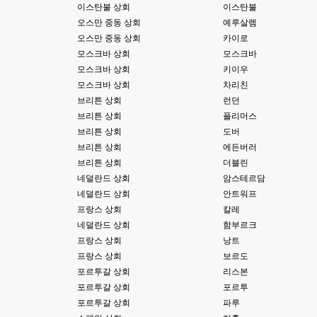
이스탄불 상회
이스탄불
고게임77
00:03
테스트하는동안 전 안나가고있겠습니다. ㅋㅋ
오스만 중동 상회
예루살렘
오스만 중동 상회
카이로
esils
00:03
모스크바 상회
모스크바
아녀요 하실꺼 하셔도 되요 ㅋ
모스크바 상회
키이우
모스크바 상회
차리친
esils
00:04
라이믹스로 갈아타야되나 말아야하나 심히 고민중입니다 ㅋ
브리튼 상회
런던
브리튼 상회
플리머스
esils
00:04
브리튼 상회
도버
워드프레스는 영 손에 안맞고 ..
브리튼 상회
에든버러
고게임77
브리튼 상회
더블린
00:05
이거 아직 xe1인가용
네덜란드 상회
암스테르담
네덜란드 상회
안트워프
esils
00:06
프랑스 상회
칼레
네
네덜란드 상회
함부르크
esils
프랑스 상회
낭트
00:06
이쪽 사이트는 웹호스팅 php5.5버전쪽 ,,
프랑스 상회
보르도
포르투갈 상회
리스본
고게임77
00:06
포르투갈 상회
포르투
라이믹스나 xe1이나 똑같은거같은데용 ㅎ-ㅎ;;; 중요한 데이트가있으면 옴기
포르투갈 상회
파루
기 골치 아프긴 한데 전 갈아업고 넘어가서