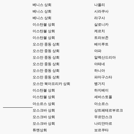
베니스 상회
나폴리
esils
00:09
베니스 상회
시라쿠사
xe3 같은경우엔 또 xe1하고 틀려서 적응안되서 갔다버린 하핫 ;;
베니스 상회
라구사
이스탄불 상회
살로니카
고게임77
00:10
이스탄불 상회
케르치
ㅋㅋㅋ 다 똑같은거같네여. 저도 xe3 가따가 하루만에 다시왔었는데
이스탄불 상회
트라브존
esils
00:11
오스만 중동 상회
베이루트
그러다가 xe1 8버전으로 만들다가
오스만 중동 상회
야파
오스만 중동 상회
알렉산드리아
esils
00:11
문뜩 라이믹스가있는데 내가왜 뻘짓중이지 하면서 집어치운 ..;
오스만 중동 상회
아테네
오스만 중동 상회
하니아
고게임77
00:12
오스만 중동 상회
파마구스타
예전에 xe다운 홈페이지에 php8 버전 공유 하신분은 아니시죠 ㅎㅎㅎ?
오스만 북아프리카 상회
벵가지
이스탄불 상회
하지베이
고게임77
00:12
이스탄불 상회
세바스토폴
8버전 공유하시는 분이 계셨는데
아소르스 상회
아소르스
esils
00:12
모스크바 상회
상트페테르부르크
전 아녀요
모스크바 상회
무르만스크
모스크바 상회
나리얀마르
고게임77
00:13
튜멘상회
보르쿠타
솔찍히 아직도 라이믹스보다 xe가 정이 더가긴합니다 ㅠ