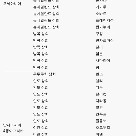
뉴네덜란드 상회
핀자라
뎅...
오세아니아
뉴네덜란드 상회
카카두
뉴네덜란드 상회
호바트
esils
23:46
상정제도 아실려나요?
뉴네덜란드 상회
프레이저섬
뉴네덜란드 상회
왕거누이
esils
23:46
방콕 상회
쿠칭
상정제도가 모형정원..
방콕 상회
반자르마신
esils
방콕 상회
딜리
23:48
구상의 모형정원 눌러보시면 아 저거구나 아실꺼에요 ㅎㅎ
방콕 상회
암본
방콕 상회
사마라이
고게임77
23:50
방콕 상회
괌
제가 상정제도는 해본거같은데 구상의 모영정원 누르면 나오는 페이지는 디게 
우루무치 상회
린즈
낮선디....
인도 상회
델리
esils
23:50
인도 상회
디우
메인으로 된거는 템플릿하고 현대식으로 수정한거라 ;;
인도 상회
캘리컷
인도 상회
치타공
esils
23:51
밑에 모형정원 php 본이나 cgi번역판본 보시면
인도 상회
코친
인도 상회
칸푸르
고게임77
23:53
인도 상회
콜롬보
채팅창 위에 갑자기 

남서아시아
이란 상회
호르무즈
빈 API 응답입니다. 라고 뜨는데 이건 머죵? 아무도 없어 뜬걸까용 ㅎ-ㅎ
&동아프리카
이란 상회
아덴