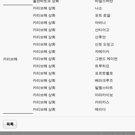
esils
00:17
울란바토르 상회
바얼스허탄
음
카리브해 상회
나소
카리브해 상회
포트 로얄
esils
00:18
폰으로 접속해보니 3이 되는데
카리브해 상회
아바나
카리브해 상회
산티아고
esils
00:18
카리브해 상회
산후안
나가도 3이네 하핫 ...
카리브해 상회
산토 도밍고
고게임77
00:18
카리브해 상회
자메이카
ㅋㅋㅋㅋㅋㅋㅋㅋ
카리브해 상회
그랜드 케이먼
카리브해
카리브해 상회
트루히요
esils
00:19
이게 db 접속자수로 잡는형태로 해서 그런가 ;;
카리브해 상회
포르토벨로
카리브해 상회
베라크루즈
고게임77
00:19
카리브해 상회
빌렘스타트
밑에 일반웹게임이 더있었네요
카리브해 상회
마라카이보
esils
00:19
카리브해 상회
카라카스
아 이제 2로 돌아왔군요
카리브해 상회
메리다
esils
00:19
다 펼쳐두면 너무길어서 ..
목록
esils
00:19