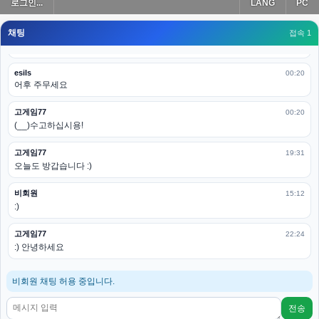
로그인...
LANG
PC
모바일로 보는데도 좀 불편하더라구요
채팅
고게임77
접속 1
00:19
아 ㅋㅋ 내일도 심심하면 들리겠습니다. 벌써 12시가 넘었었네요
esils
00:20
어후 주무세요
고게임77
00:20
(__)수고하십시용!
고게임77
19:31
오늘도 방갑습니다 :)
비회원
15:12
:)
고게임77
22:24
:) 안녕하세요
비회원 채팅 허용 중입니다.
전송