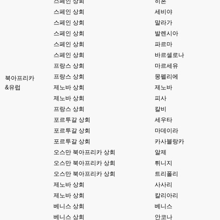
스페인 상회
히혼
고게임77
00:06
스페인 상회
세비야
아 ~~~
스페인 상회
말라가
스페인 상회
발렌시아
esils
00:06
스페인 상회
파르마
다른쪽에는 php8.4호스팅.
스페인 상회
바르셀로나
esils
00:07
프랑스 상회
마르세유
라이믹스가 가볍긴한데 기능이라던지 좀 빠진부분도많고 안되는부분도많고
프랑스 상회
몽펠리에
북아프리카
해서
&유럽
제노바 상회
제노바
제노바 상회
피사
고게임77
00:07
맞아요...
프랑스 상회
칼비
포르투갈 상회
세우타
고게임77
00:07
포르투갈 상회
마데이라
안되는거 진짜 많아요...
포르투갈 상회
카사블랑카
오스만 북아프리카 상회
알제
esils
00:08
비슷은한데 또 불편한부분도 많더라구요
오스만 북아프리카 상회
튀니지
오스만 북아프리카 상회
트리폴리
고게임77
00:08
제노바 상회
사사리
xe도 그래도 계속 비공식 패치 간혹 올라오긴 하던데요 아직까지
제노바 상회
칼리아리
베니스 상회
베니스
esils
00:08
베니스 상회
안코나
8버전쪽은 아에 지원을 안하니깐 .. 용량도 용량이고 ;;