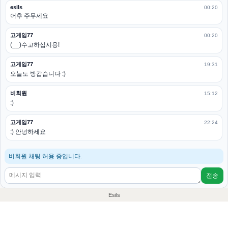
esils
00:20
어후 주무세요
고게임77
00:20
(__)수고하십시용!
고게임77
19:31
오늘도 방갑습니다 :)
비회원
15:12
:)
고게임77
22:24
:) 안녕하세요
비회원 채팅 허용 중입니다.
전송
Esils