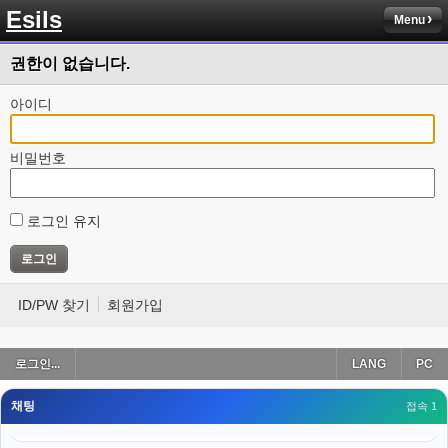
Esils
Menu
esils
00:18
나가도 3이네 하핫 ...
권한이 없습니다.
고게임77
00:18
ㅋㅋㅋㅋㅋㅋㅋㅋ
아이디
esils
00:19
이게 db 접속자수로 잡는형태로 해서 그런가 ;;
비밀번호
고게임77
00:19
밑에 일반웹게임이 더있었네요
로그인 유지
esils
00:19
아 이제 2로 돌아왔군요
esils
00:19
ID/PW 찾기
회원가입
다 펼쳐두면 너무길어서 ..
esils
00:19
로그인...
LANG
PC
모바일로 보는데도 좀 불편하더라구요
채팅
고게임77
접속 1
00:19
아 ㅋㅋ 내일도 심심하면 들리겠습니다. 벌써 12시가 넘었었네요