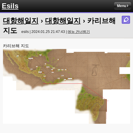
Esils
esils
00:16
Menu
채팅치믄 바로 반영 정상 ㅋ
대항해일지
›
대항해일지
› 카리브해
고게임77
00:17
접속자는 ip당 1명인가 보네요. 다른 브로우저로 접속해도 3명인거보면
지도
esils | 2024.01.25 21:47:43 |
메뉴 건너뛰기
esils
00:17
음
카리브해 지도
esils
00:18
폰으로 접속해보니 3이 되는데
esils
00:18
나가도 3이네 하핫 ...
고게임77
00:18
ㅋㅋㅋㅋㅋㅋㅋㅋ
esils
00:19
이게 db 접속자수로 잡는형태로 해서 그런가 ;;
고게임77
00:19
밑에 일반웹게임이 더있었네요