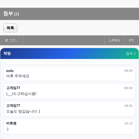
esils
00:19
아 이제 2로 돌아왔군요
첨부
[1]
esils
00:19
다 펼쳐두면 너무길어서 ..
목록
esils
00:19
로그인...
LANG
PC
모바일로 보는데도 좀 불편하더라구요
채팅
고게임77
접속 1
00:19
아 ㅋㅋ 내일도 심심하면 들리겠습니다. 벌써 12시가 넘었었네요
esils
00:20
어후 주무세요
고게임77
00:20
(__)수고하십시용!
고게임77
19:31
오늘도 방갑습니다 :)
비회원
15:12
:)