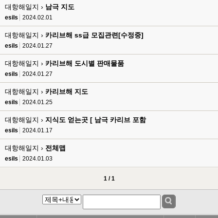
esils
00:17
대항해일지 ›
남극 지도
음
esils
2024.02.01
esils
00:18
대항해일지 ›
카리브해 ss급 모집관련[수정중]
폰으로 접속해보니 3이 되는데
esils
2024.01.27
esils
00:18
대항해일지 ›
카리브해 도시별 판매물품
나가도 3이네 하핫 ...
esils
2024.01.27
고게임77
00:18
대항해일지 ›
카리브해 지도
ㅋㅋㅋㅋㅋㅋㅋㅋ
esils
2024.01.25
esils
00:19
이게 db 접속자수로 잡는형태로 해서 그런가 ;;
대항해일지 ›
지식도 얻는곳 [ 남극 카리브 포함
esils
2024.01.17
고게임77
00:19
밑에 일반웹게임이 더있었네요
대항해일지 ›
전체맵
esils
2024.01.03
esils
00:19
아 이제 2로 돌아왔군요
1 / 1
esils
00:19
다 펼쳐두면 너무길어서 ..
esils
00:19