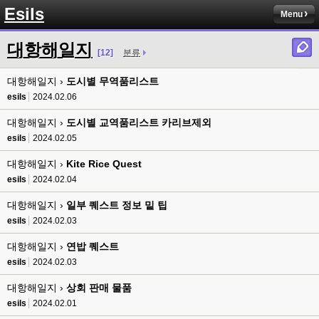
Esils
Menu
esils
00:13
솔직히 적응이 xe1이다보니깐 라이믹스는 비슷하면서 틀리니 적응이 안되요 
대항해일지
ㅋ
[12]
분류
esils
00:14
대항해일지 ›
도시별 무역품리스트
그렇다고 코어랑 모듈 전부 마개조해버릴려니 난중 또 공식버전 올라오면 답
esils
2024.02.06
없을꺼같아서 ;;
대항해일지 ›
도시별 교역품리스트 카리브제외
esils
00:15
이제 정상동작이겟지 !
esils
2024.02.05
대항해일지 ›
Kite Rice Quest
고게임77
00:15
오 정상 이네요!
esils
2024.02.04
대항해일지 ›
일부 퀘스트 정보 밑 팁
비회원
00:16
ㅇ
esils
2024.02.03
대항해일지 ›
esils
연밥 퀘스트
00:16
채팅치믄 바로 반영 정상 ㅋ
esils
2024.02.03
고게임77
00:17
대항해일지 ›
상회 판매 물품
접속자는 ip당 1명인가 보네요. 다른 브로우저로 접속해도 3명인거보면
esils
2024.02.01