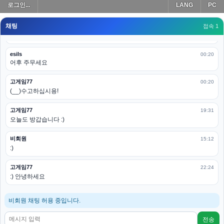
로그인...
LANG
PC
모바일로 보는데도 좀 불편하더라구요
채팅
고게임77
접속 1
00:19
아 ㅋㅋ 내일도 심심하면 들리겠습니다. 벌써 12시가 넘었었네요
esils
00:20
어후 주무세요
고게임77
00:20
(__)수고하십시용!
고게임77
19:31
오늘도 방갑습니다 :)
비회원
15:12
:)
고게임77
22:24
:) 안녕하세요
비회원 채팅 허용 중입니다.
전송