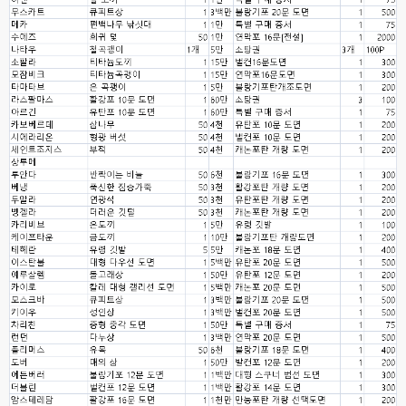
esils
00:08
비슷은한데 또 불편한부분도 많더라구요
고게임77
00:08
xe도 그래도 계속 비공식 패치 간혹 올라오긴 하던데요 아직까지
esils
00:08
8버전쪽은 아에 지원을 안하니깐 .. 용량도 용량이고 ;;
esils
00:09
xe3 같은경우엔 또 xe1하고 틀려서 적응안되서 갔다버린 하핫 ;;
고게임77
00:10
ㅋㅋㅋ 다 똑같은거같네여. 저도 xe3 가따가 하루만에 다시왔었는데
esils
00:11
그러다가 xe1 8버전으로 만들다가
esils
00:11
문뜩 라이믹스가있는데 내가왜 뻘짓중이지 하면서 집어치운 ..;
고게임77
00:12
예전에 xe다운 홈페이지에 php8 버전 공유 하신분은 아니시죠 ㅎㅎㅎ?