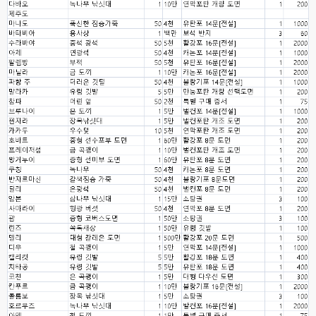
네
esils
00:06
이쪽 사이트는 웹호스팅 php5.5버전쪽 ,,
고게임77
00:06
라이믹스나 xe1이나 똑같은거같은데용 ㅎ-ㅎ;;; 중요한 데이트가있으면 옴기
기 골치 아프긴 한데 전 갈아업고 넘어가서
고게임77
00:06
아 ~~~
esils
00:06
다른쪽에는 php8.4호스팅.
esils
00:07
라이믹스가 가볍긴한데 기능이라던지 좀 빠진부분도많고 안되는부분도많고
해서
고게임77
00:07
맞아요...
고게임77
00:07
안되는거 진짜 많아요...