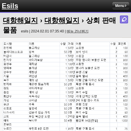
Esils
그건 아직 그대로 인데용 ㅎㅎ
Menu
esils
00:00
대항해일지
›
대항해일지
› 상회 판매
이거나 수정해야겟어요 하핫 ;;
물품
esils | 2024.02.01 07:35:40 |
메뉴 건너뛰기
esils
00:01
다른기능은 다 잘 작동중이니 털썩 ...
고게임77
00:03
테스트하는동안 전 안나가고있겠습니다. ㅋㅋ
esils
00:03
아녀요 하실꺼 하셔도 되요 ㅋ
esils
00:04
라이믹스로 갈아타야되나 말아야하나 심히 고민중입니다 ㅋ
esils
00:04
워드프레스는 영 손에 안맞고 ..
고게임77
00:05
이거 아직 xe1인가용
esils
00:06