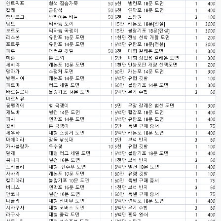
고게임77
00:12
8버전 공유하시는 분이 계셨는데
esils
00:12
전 아녀요
고게임77
00:13
솔찍히 아직도 라이믹스보다 xe가 정이 더가긴합니다 ㅠ
esils
00:13
솔직히 적응이 xe1이다보니깐 라이믹스는 비슷하면서 틀리니 적응이 안되요 
ㅋ
esils
00:14
그렇다고 코어랑 모듈 전부 마개조해버릴려니 난중 또 공식버전 올라오면 답
없을꺼같아서 ;;
esils
00:15
이제 정상동작이겟지 !
고게임77
00:15
오 정상 이네요!
비회원
00:16