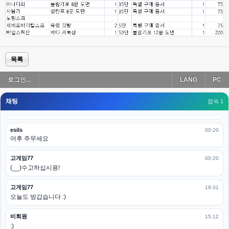
esils
00:19
아 이제 2로 돌아왔군요
esils
00:19
다 펼쳐두면 너무길어서 ..
목록
esils
00:19
로그인...
LANG
PC
모바일로 보는데도 좀 불편하더라구요
채팅
고게임77
접속 1
00:19
아 ㅋㅋ 내일도 심심하면 들리겠습니다. 벌써 12시가 넘었었네요
esils
00:20
어후 주무세요
고게임77
00:20
(__)수고하십시용!
고게임77
19:31
오늘도 방갑습니다 :)
비회원
15:12
:)