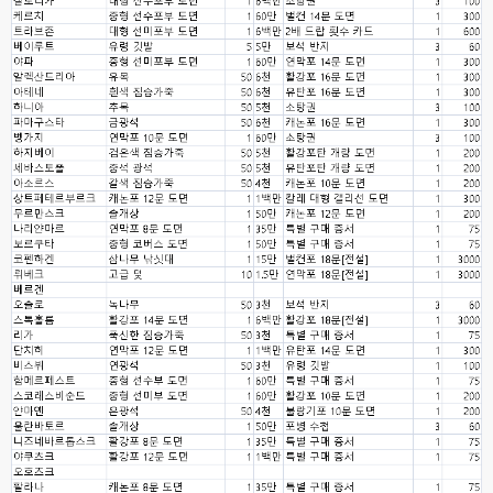
ㅇ
esils
00:16
채팅치믄 바로 반영 정상 ㅋ
고게임77
00:17
접속자는 ip당 1명인가 보네요. 다른 브로우저로 접속해도 3명인거보면
esils
00:17
음
esils
00:18
폰으로 접속해보니 3이 되는데
esils
00:18
나가도 3이네 하핫 ...
고게임77
00:18
ㅋㅋㅋㅋㅋㅋㅋㅋ
esils
00:19
이게 db 접속자수로 잡는형태로 해서 그런가 ;;
고게임77
00:19
밑에 일반웹게임이 더있었네요