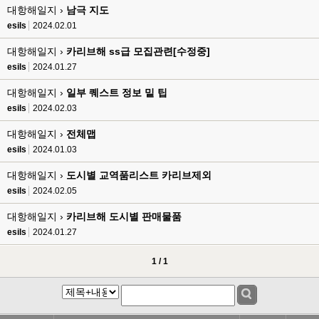
esils
00:17
대항해일지 ›
남극 지도
음
esils
2024.02.01
esils
00:18
대항해일지 ›
카리브해 ss급 모집관련[수정중]
폰으로 접속해보니 3이 되는데
esils
2024.01.27
esils
00:18
대항해일지 ›
일부 퀘스트 정보 밑 팁
나가도 3이네 하핫 ...
esils
2024.02.03
고게임77
00:18
대항해일지 ›
전체맵
ㅋㅋㅋㅋㅋㅋㅋㅋ
esils
2024.01.03
esils
00:19
이게 db 접속자수로 잡는형태로 해서 그런가 ;;
대항해일지 ›
도시별 교역품리스트 카리브제외
esils
2024.02.05
고게임77
00:19
밑에 일반웹게임이 더있었네요
대항해일지 ›
카리브해 도시별 판매물품
esils
2024.01.27
esils
00:19
아 이제 2로 돌아왔군요
1 / 1
esils
00:19
다 펼쳐두면 너무길어서 ..
esils
00:19