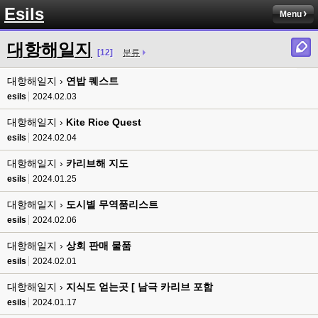
Esils
Menu
esils
00:13
솔직히 적응이 xe1이다보니깐 라이믹스는 비슷하면서 틀리니 적응이 안되요 
대항해일지
ㅋ
[12]
분류
esils
00:14
대항해일지 ›
연밥 퀘스트
그렇다고 코어랑 모듈 전부 마개조해버릴려니 난중 또 공식버전 올라오면 답
esils
2024.02.03
없을꺼같아서 ;;
대항해일지 ›
Kite Rice Quest
esils
00:15
이제 정상동작이겟지 !
esils
2024.02.04
대항해일지 ›
카리브해 지도
고게임77
00:15
오 정상 이네요!
esils
2024.01.25
대항해일지 ›
도시별 무역품리스트
비회원
00:16
ㅇ
esils
2024.02.06
대항해일지 ›
esils
상회 판매 물품
00:16
채팅치믄 바로 반영 정상 ㅋ
esils
2024.02.01
고게임77
00:17
대항해일지 ›
지식도 얻는곳 [ 남극 카리브 포함
접속자는 ip당 1명인가 보네요. 다른 브로우저로 접속해도 3명인거보면
esils
2024.01.17