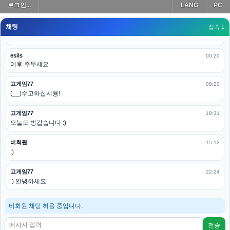
로그인...
LANG
PC
모바일로 보는데도 좀 불편하더라구요
채팅
고게임77
접속 1
00:19
아 ㅋㅋ 내일도 심심하면 들리겠습니다. 벌써 12시가 넘었었네요
esils
00:20
어후 주무세요
고게임77
00:20
(__)수고하십시용!
고게임77
19:31
오늘도 방갑습니다 :)
비회원
15:12
:)
고게임77
22:24
:) 안녕하세요
비회원 채팅 허용 중입니다.
전송