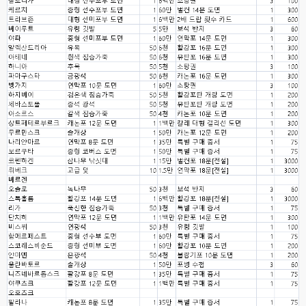
ㅇ
esils
00:16
채팅치믄 바로 반영 정상 ㅋ
고게임77
00:17
접속자는 ip당 1명인가 보네요. 다른 브로우저로 접속해도 3명인거보면
esils
00:17
음
esils
00:18
폰으로 접속해보니 3이 되는데
esils
00:18
나가도 3이네 하핫 ...
고게임77
00:18
ㅋㅋㅋㅋㅋㅋㅋㅋ
esils
00:19
이게 db 접속자수로 잡는형태로 해서 그런가 ;;
고게임77
00:19
밑에 일반웹게임이 더있었네요