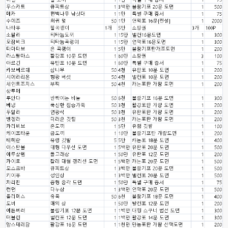
esils
00:08
비슷은한데 또 불편한부분도 많더라구요
고게임77
00:08
xe도 그래도 계속 비공식 패치 간혹 올라오긴 하던데요 아직까지
esils
00:08
8버전쪽은 아에 지원을 안하니깐 .. 용량도 용량이고 ;;
esils
00:09
xe3 같은경우엔 또 xe1하고 틀려서 적응안되서 갔다버린 하핫 ;;
고게임77
00:10
ㅋㅋㅋ 다 똑같은거같네여. 저도 xe3 가따가 하루만에 다시왔었는데
esils
00:11
그러다가 xe1 8버전으로 만들다가
esils
00:11
문뜩 라이믹스가있는데 내가왜 뻘짓중이지 하면서 집어치운 ..;
고게임77
00:12
예전에 xe다운 홈페이지에 php8 버전 공유 하신분은 아니시죠 ㅎㅎㅎ?