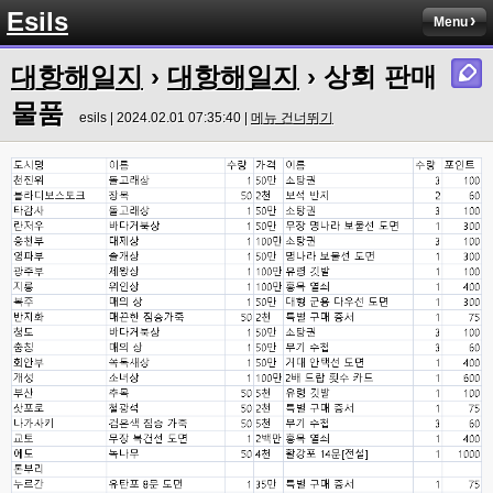
Esils
그건 아직 그대로 인데용 ㅎㅎ
Menu
esils
00:00
대항해일지
›
대항해일지
› 상회 판매
이거나 수정해야겟어요 하핫 ;;
물품
esils | 2024.02.01 07:35:40 |
메뉴 건너뛰기
esils
00:01
다른기능은 다 잘 작동중이니 털썩 ...
고게임77
00:03
테스트하는동안 전 안나가고있겠습니다. ㅋㅋ
esils
00:03
아녀요 하실꺼 하셔도 되요 ㅋ
esils
00:04
라이믹스로 갈아타야되나 말아야하나 심히 고민중입니다 ㅋ
esils
00:04
워드프레스는 영 손에 안맞고 ..
고게임77
00:05
이거 아직 xe1인가용
esils
00:06