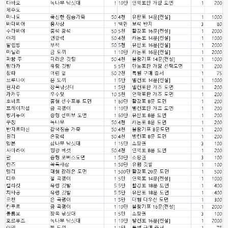
네
esils
00:06
이쪽 사이트는 웹호스팅 php5.5버전쪽 ,,
고게임77
00:06
라이믹스나 xe1이나 똑같은거같은데용 ㅎ-ㅎ;;; 중요한 데이트가있으면 옴기
기 골치 아프긴 한데 전 갈아업고 넘어가서
고게임77
00:06
아 ~~~
esils
00:06
다른쪽에는 php8.4호스팅.
esils
00:07
라이믹스가 가볍긴한데 기능이라던지 좀 빠진부분도많고 안되는부분도많고
해서
고게임77
00:07
맞아요...
고게임77
00:07
안되는거 진짜 많아요...