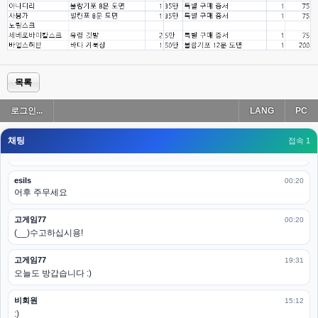
esils
00:19
아 이제 2로 돌아왔군요
esils
00:19
다 펼쳐두면 너무길어서 ..
목록
esils
00:19
로그인...
LANG
PC
모바일로 보는데도 좀 불편하더라구요
채팅
고게임77
접속 1
00:19
아 ㅋㅋ 내일도 심심하면 들리겠습니다. 벌써 12시가 넘었었네요
esils
00:20
어후 주무세요
고게임77
00:20
(__)수고하십시용!
고게임77
19:31
오늘도 방갑습니다 :)
비회원
15:12
:)