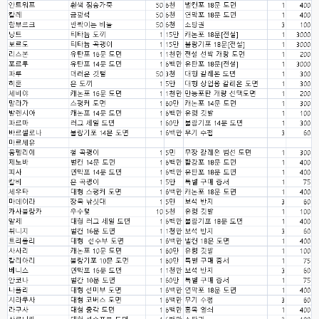
고게임77
00:12
8버전 공유하시는 분이 계셨는데
esils
00:12
전 아녀요
고게임77
00:13
솔찍히 아직도 라이믹스보다 xe가 정이 더가긴합니다 ㅠ
esils
00:13
솔직히 적응이 xe1이다보니깐 라이믹스는 비슷하면서 틀리니 적응이 안되요 
ㅋ
esils
00:14
그렇다고 코어랑 모듈 전부 마개조해버릴려니 난중 또 공식버전 올라오면 답
없을꺼같아서 ;;
esils
00:15
이제 정상동작이겟지 !
고게임77
00:15
오 정상 이네요!
비회원
00:16