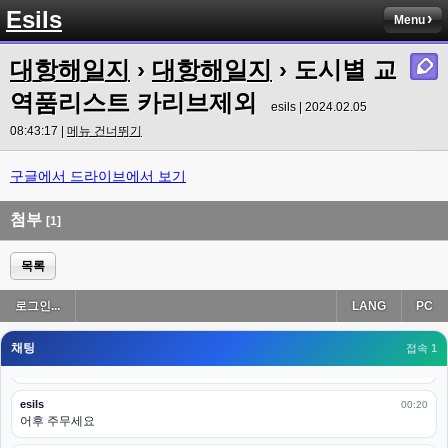
Esils
고게임77
Menu
00:18
ㅋㅋㅋㅋㅋㅋㅋㅋ
대항해일지
›
대항해일지
› 도시별 교
esils
00:19
이게 db 접속자수로 잡는형태로 해서 그런가 ;;
역품리스트 카리브제외
esils | 2024.02.05
고게임77
08:43:17 |
메뉴 건너뛰기
00:19
밑에 일반웹게임이 더있었네요
구글에서 드라이브에서 보기
esils
00:19
아 이제 2로 돌아왔군요
첨부
[1]
esils
00:19
다 펼쳐두면 너무길어서 ..
목록
esils
00:19
로그인...
LANG
PC
모바일로 보는데도 좀 불편하더라구요
채팅
고게임77
접속 1
00:19
아 ㅋㅋ 내일도 심심하면 들리겠습니다. 벌써 12시가 넘었었네요
esils
00:20
어후 주무세요