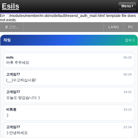
Esils
Menu
esils
00:19
다 펼쳐두면 너무길어서 ..
Err : './modules/member/m.skins/default/resend_auth_mail.html' template file does
not exists.
esils
00:19
로그인...
LANG
PC
모바일로 보는데도 좀 불편하더라구요
채팅
고게임77
접속 1
00:19
아 ㅋㅋ 내일도 심심하면 들리겠습니다. 벌써 12시가 넘었었네요
esils
00:20
어후 주무세요
고게임77
00:20
(__)수고하십시용!
고게임77
19:31
오늘도 방갑습니다 :)
비회원
15:12
:)
고게임77
22:24
:) 안녕하세요