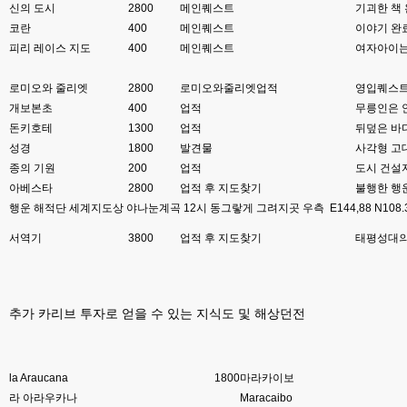
신의 도시
2800
메인퀘스트
기괴한 책
8버전 공유하시는 분이 계셨는데
코란
400
메인퀘스트
이야기 완
esils
00:12
피리 레이스 지도
400
메인퀘스트
여자아이는
전 아녀요
로미오와 줄리엣
2800
로미오와줄리엣업적
영입퀘스트
고게임77
00:13
개보본초
400
업적
무릉인은 안
솔찍히 아직도 라이믹스보다 xe가 정이 더가긴합니다 ㅠ
돈키호테
1300
업적
뒤덮은 바
esils
00:13
성경
1800
발견물
사각형 고대
솔직히 적응이 xe1이다보니깐 라이믹스는 비슷하면서 틀리니 적응이 안되요 
종의 기원
200
업적
도시 건설
ㅋ
아베스타
2800
업적 후 지도찾기
불행한 행
행운 해적단 세계지도상 야나눈계곡 12시 동그랗게 그려지곳 우측 E144,88 N108.
esils
00:14
그렇다고 코어랑 모듈 전부 마개조해버릴려니 난중 또 공식버전 올라오면 답
서역기
3800
업적 후 지도찾기
태평성대의
없을꺼같아서 ;;
esils
00:15
이제 정상동작이겟지 !
추가 카리브 투자로 얻을 수 있는 지식도 및 해상던전
고게임77
00:15
오 정상 이네요!
la Araucana
비회원
1800
마라카이보
00:16
ㅇ
라 아라우카나
Maracaibo