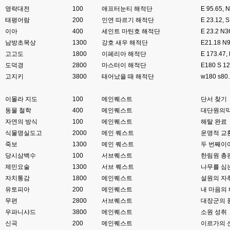
esils
00:08
영락대전
비슷은한데 또 불편한부분도 많더라구요
100
애프터눈티 해적단
E 95.65,
태평어람
200
인연 따르기 해적단
E 23.12
고게임77
00:08
이아
400
세인트 마틴호 해적단
E 23.2 
xe도 그래도 계속 비공식 패치 간혹 올라오긴 하던데요 아직까지
남방초목상
1300
강호 새우 해적단
E21.18 
고고도
1800
이페리아 해적단
E 173.4
esils
00:08
도덕경
2800
마스터이 해적단
E180 S 
8버전쪽은 아에 지원을 안하니깐 .. 용량도 용량이고 ;;
고지키
3800
태어났을 때 해적단
w180 s
esils
00:09
xe3 같은경우엔 또 xe1하고 틀려서 적응안되서 갔다버린 하핫 ;;
이몰라 지도
100
메인퀘스트
단서 찾기
동물 철학
400
메인퀘스트
대단원의막
고게임77
00:10
자연의 방식
100
메인퀘스트
해탈 완료
ㅋㅋㅋ 다 똑같은거같네여. 저도 xe3 가따가 하루만에 다시왔었는데
식물명실도고
2000
메인 퀘스트
운명적 교
esils
00:11
죽보
1300
메인 퀘스트
두 번째이
그러다가 xe1 8버전으로 만들다가
당시삼백수
100
서브퀘스트
한림원 총
제민요술
1300
서브 퀘스트
나무를 심
esils
00:11
자치통감
문뜩 라이믹스가있는데 내가왜 뻘짓중이지 하면서 집어치운 ..;
1800
메인퀘스트
설원의 자
유토피아
200
메인퀘스트
내 마음의
고게임77
00:12
무편
2800
서브퀘스트
대장군의 
예전에 xe다운 홈페이지에 php8 버전 공유 하신분은 아니시죠 ㅎㅎㅎ?
우파니샤드
3800
메인퀘스트
소원 성취
신곡
200
메인퀘스트
이르가의 
고게임77
00:12