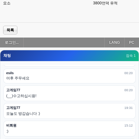
요소
3800
언덕 유적
esils
00:19
아 이제 2로 돌아왔군요
esils
00:19
다 펼쳐두면 너무길어서 ..
목록
esils
00:19
로그인...
LANG
PC
모바일로 보는데도 좀 불편하더라구요
채팅
고게임77
접속 1
00:19
아 ㅋㅋ 내일도 심심하면 들리겠습니다. 벌써 12시가 넘었었네요
esils
00:20
어후 주무세요
고게임77
00:20
(__)수고하십시용!
고게임77
19:31
오늘도 방갑습니다 :)
비회원
15:12
:)