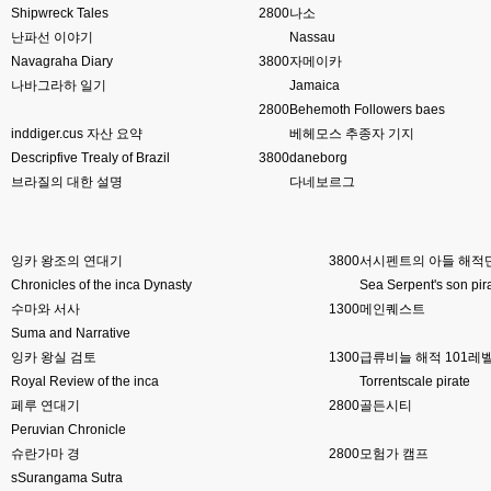
Shipwreck Tales
2800
나소
esils
00:16
난파선 이야기
Nassau
채팅치믄 바로 반영 정상 ㅋ
Navagraha Diary
3800
자메이카
나바그라하 일기
Jamaica
고게임77
00:17
접속자는 ip당 1명인가 보네요. 다른 브로우저로 접속해도 3명인거보면
2800
Behemoth Followers baes
inddiger.cus 자산 요약
베헤모스 추종자 기지
esils
00:17
Descripfive Trealy of Brazil
3800
daneborg
음
브라질의 대한 설명
다네보르그
esils
00:18
폰으로 접속해보니 3이 되는데
잉카 왕조의 연대기
3800
서시펜트의 아들 해적단
esils
00:18
나가도 3이네 하핫 ...
Chronicles of the inca Dynasty
Sea Serpent's son pir
수마와 서사
1300
메인퀘스트
고게임77
00:18
Suma and Narrative
ㅋㅋㅋㅋㅋㅋㅋㅋ
잉카 왕실 검토
1300
급류비늘 해적 101레
Royal Review of the inca
Torrentscale pirate
esils
00:19
페루 연대기
이게 db 접속자수로 잡는형태로 해서 그런가 ;;
2800
골든시티
Peruvian Chronicle
고게임77
00:19
슈란가마 경
2800
모험가 캠프
밑에 일반웹게임이 더있었네요
sSurangama Sutra