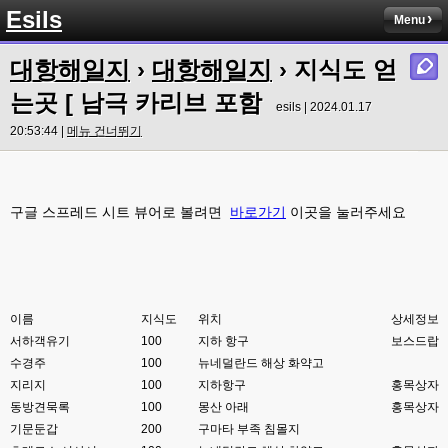
Esils
Menu
esils
00:00
이거나 수정해야겟어요 하핫 ;;
대항해일지
›
대항해일지
› 지식도 얻
esils
00:01
는곳 [ 남극 카리브 포함
다른기능은 다 잘 작동중이니 털썩 ...
esils | 2024.01.17
20:53:44 |
메뉴 건너뛰기
고게임77
00:03
테스트하는동안 전 안나가고있겠습니다. ㅋㅋ
esils
00:03
구글 스프레드 시트 뷰어로 볼려면
바로가기
이곳을 눌러주세요
아녀요 하실꺼 하셔도 되요 ㅋ
esils
00:04
라이믹스로 갈아타야되나 말아야하나 심히 고민중입니다 ㅋ
esils
00:04
이름
지식도
위치
상세정보
워드프레스는 영 손에 안맞고 ..
서하객유기
100
지하 항구
보스드랍
수경주
고게임77
100
뉴네덜란드 해상 화약고
00:05
이거 아직 xe1인가용
지리지
100
지하항구
홍목상자
동방견묵록
100
몽산 아래
홍목상자
esils
00:06
기문둔갑
200
구마타 부족 침몰지
네