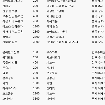
호메로스 서사시
100
뉴네덜란드 해상 화약고
홍목상자
산해경
esils
200
요루바 고리형 벽 유적
홍목상자
00:06
이쪽 사이트는 웹호스팅 php5.5버전쪽 ,,
신농 본초경
400
이상한 구덩이
홍목 상자
보주 신농 본초경
400
폐쇄된 광산
홍목 상자
고게임77
00:06
이븐 시나 화훼책
400
지옥의문
홍목 상자
라이믹스나 xe1이나 똑같은거같은데용 ㅎ-ㅎ;;; 중요한 데이트가있으면 옴기
미노스 상형문자
1300
극지 탐험
홍목 상자
기 골치 아프긴 한데 전 갈아업고 넘어가서
성 베네딕토 규칙
1800
스타노보이 산맥
홍목 상자
고게임77
00:06
능엄경
2800
모험가 숙영지
홍목 상자
아 ~~~
기하학 원론
3800
거인족 구릉 유적(미오픈)
홍목 상자
esils
00:06
곤여만국전도
100
무스카트
항구수비군
다른쪽에는 php8.4호스팅.
몽계필담
200
카보베르데
항구 수비군
esils
00:07
동물의 생활
400
제노바
항구 수비
라이믹스가 가볍긴한데 기능이라던지 좀 빠진부분도많고 안되는부분도많고
곤충기
200
란저우
투자헤제 
해서
금경
200
우루무치
투자헤제 
본초강목
400
영릉진
투자헤제 
고게임77
00:07
맞아요...
사기
1300
서안
투자 헤제 
마하바라다
1800
켈리컷
투자 헤제 
고게임77
00:07
모르몬경
2800
제노바
투자 헤제 
안되는거 진짜 많아요...
오디세이
3800
아테네
투자 헤제 