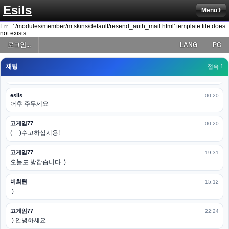
Esils
Menu
esils
00:19
다 펼쳐두면 너무길어서 ..
Err : './modules/member/m.skins/default/resend_auth_mail.html' template file does
not exists.
esils
00:19
로그인...
LANG
PC
모바일로 보는데도 좀 불편하더라구요
채팅
고게임77
접속 1
00:19
아 ㅋㅋ 내일도 심심하면 들리겠습니다. 벌써 12시가 넘었었네요
esils
00:20
어후 주무세요
고게임77
00:20
(__)수고하십시용!
고게임77
19:31
오늘도 방갑습니다 :)
비회원
15:12
:)
고게임77
22:24
:) 안녕하세요