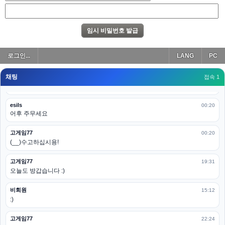
아 이제 2로 돌아왔군요
esils
00:19
다 펼쳐두면 너무길어서 ..
esils
00:19
로그인...
LANG
PC
모바일로 보는데도 좀 불편하더라구요
채팅
고게임77
접속 1
00:19
아 ㅋㅋ 내일도 심심하면 들리겠습니다. 벌써 12시가 넘었었네요
esils
00:20
어후 주무세요
고게임77
00:20
(__)수고하십시용!
고게임77
19:31
오늘도 방갑습니다 :)
비회원
15:12
:)
고게임77
22:24