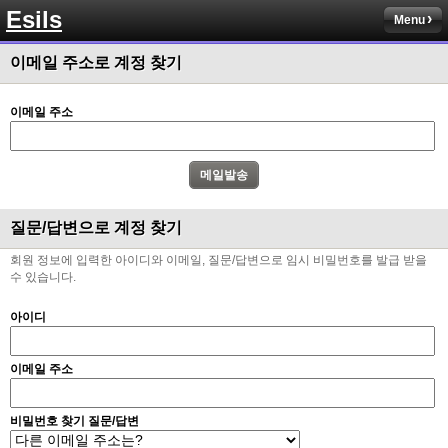
Esils
채팅치믄 바로 반영 정상 ㅋ
Menu
고게임77
00:17
이메일 주소로 계정 찾기
접속자는 ip당 1명인가 보네요. 다른 브로우저로 접속해도 3명인거보면
esils
00:17
이메일 주소
음
esils
00:18
폰으로 접속해보니 3이 되는데
esils
00:18
질문/답변으로 계정 찾기
나가도 3이네 하핫 ...
회원 정보에 입력한 아이디와 이메일, 질문/답변으로 임시 비밀번호를 발급 받을
고게임77
00:18
수 있습니다.
ㅋㅋㅋㅋㅋㅋㅋㅋ
아이디
esils
00:19
이게 db 접속자수로 잡는형태로 해서 그런가 ;;
이메일 주소
고게임77
00:19
밑에 일반웹게임이 더있었네요
비밀번호 찾기 질문/답변
esils
00:19