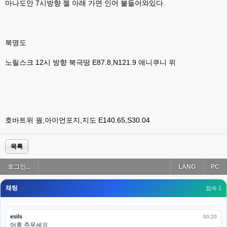
나가도 3이네 하핫 ...
마나도안 7시방향 젤 아래 가면 인어 불들어와있다.
고게임77
00:18
ㅋㅋㅋㅋㅋㅋㅋㅋ
북명도
esils
00:19
이게 db 접속자수로 잡는형태로 해서 그런가 ;;
노릴스크 12시 방향 북극땅 E87.8,N121.9 애니쿠니 위
고게임77
00:19
밑에 일반웹게임이 더있었네요
esils
00:19
아 이제 2로 돌아왔군요
호바트위 꿩,아이언포지,지도 E140.65,S30.04
esils
00:19
다 펼쳐두면 너무길어서 ..
목록
esils
00:19
로그인...
LANG
PC
모바일로 보는데도 좀 불편하더라구요
채팅
고게임77
접속 1
00:19
아 ㅋㅋ 내일도 심심하면 들리겠습니다. 벌써 12시가 넘었었네요
esils
00:20
어후 주무세요