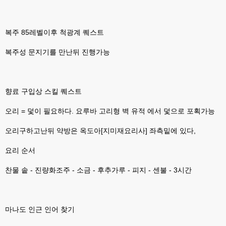
없을꺼같아서 ;;
esils
00:15
복주 85레벨이후 척광계 퀘스트
이제 정상동작이겟지 !
복주성 문지기를 만난뒤 진행가능
고게임77
00:15
오 정상 이네요!
비회원
00:16
ㅇ
향료 구입상 스킬 퀘스트
esils
00:16
오리 = 덫이 필요하다. 요루바 고리형 벽 유적 에서 덫으로 포획가능
채팅치믄 바로 반영 정상 ㅋ
오리구하고난뒤 약방은 옥도아[지미재요리사] 좌측밑에 있다,
고게임77
00:17
접속자는 ip당 1명인가 보네요. 다른 브로우저로 접속해도 3명인거보면
요리 순서
esils
00:17
찬물 솥 - 진량화조주 - 소금 - 후추가루 - 피지 - 센불 - 3시간
음
esils
00:18
폰으로 접속해보니 3이 되는데
마나도 인근 인어 찾기
esils
00:18