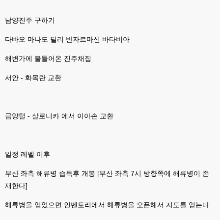
esils
00:07
라이믹스가 가볍긴한데 기능이라던지 좀 빠진부분도많고 안되는부분도많고
남양진주 구하기
해서
다바오 마나도 딜리 반자르마신 바타비아
고게임77
00:07
맞아요...
해변가에 불들어온 진주채집
고게임77
00:07
안되는거 진짜 많아요...
서안 - 화목란 교환
esils
00:08
비슷은한데 또 불편한부분도 많더라구요
금양털 - 살로니카 에서 이아손 교환
고게임77
00:08
xe도 그래도 계속 비공식 패치 간혹 올라오긴 하던데요 아직까지
esils
00:08
일정 레벨 이후
8버전쪽은 아에 지원을 안하니깐 .. 용량도 용량이고 ;;
부산 좌측 해류병 습득후 개봉 [부산 좌측 7시 방향쪽에 해류병이 존
esils
00:09
xe3 같은경우엔 또 xe1하고 틀려서 적응안되서 갔다버린 하핫 ;;
재한다]
고게임77
00:10
해류병을 얻었으면 인벤토리에서 해류병을 오픈해서 지도를 얻는다
ㅋㅋㅋ 다 똑같은거같네여. 저도 xe3 가따가 하루만에 다시왔었는데