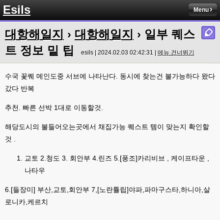
Esils
라이믹스로 갈아타야되나 말아야하나 심히 고민중입니다 ㅋ
Menu
esils
00:04
대항해일지
›
대항해일지
› 일부 퀘스
워드프레스는 영 손에 안맞고 ..
트 정보 밑 팁
고게임77
esils | 2024.02.03 02:42:31 |
메뉴 건너뛰기
00:05
이거 아직 xe1인가용
수국 꽃퀘 메인도중 서브에 나타난다. 동시에 찾는건 불가능하다 왔다
esils
00:06
갔다 반복
네
esils
00:06
추천. 빠른 선박 1대로 이동할것.
이쪽 사이트는 웹호스팅 php5.5버전쪽 ,,
해당도시의 불들어오는곳에서 채집가능 퀘스트 템이 맞는지 확인할
고게임77
00:06
것 .
라이믹스나 xe1이나 똑같은거같은데용 ㅎ-ㅎ;;; 중요한 데이트가있으면 옴기
기 골치 아프긴 한데 전 갈아업고 넘어가서
교토 2.청도 3. 회안부 4.린즈 5.[풍조]카리비브 , 케이프타운 ,
고게임77
나타우
00:06
아 ~~~
6.[들장미] 부산,교토,회안부 7,[노란튤립]야파,파마구스타,하니아,살
esils
00:06
로니카,케르치
다른쪽에는 php8.4호스팅.