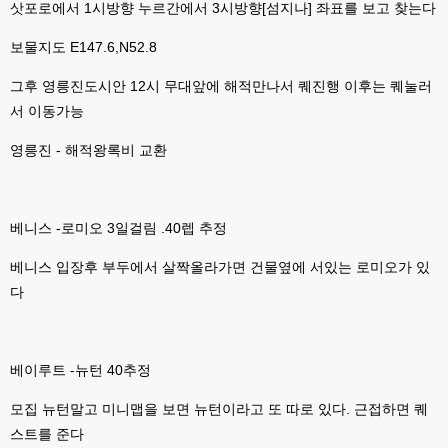
삿포로에서 1시방향 누르간에서 3시방향[섬지나] 좌표를 보고 찾는다
esils
00:11
그러다가 xe1 8버전으로 만들다가
보물지도 E147.6,N52.8
esils
00:11
그후 영릉진도시안 12시 무대앞에 해적만나서 퀘진행 이후는 퀘눌러
문뜩 라이믹스가있는데 내가왜 뻘짓중이지 하면서 집어치운 ..;
서 이동가능
고게임77
00:12
예전에 xe다운 홈페이지에 php8 버전 공유 하신분은 아니시죠 ㅎㅎㅎ?
영릉진 - 해적왕록비 교환
고게임77
00:12
8버전 공유하시는 분이 계셨는데
베니스 -로미오 3일걸림 .40렙 추정
esils
00:12
전 아녀요
베니스 입장후 부두에서 살짝올라가면 건물옆에 서있는 로미오가 있
다
고게임77
00:13
솔찍히 아직도 라이믹스보다 xe가 정이 더가긴합니다 ㅠ
esils
00:13
베이루트 -뉴턴 40추정
솔직히 적응이 xe1이다보니깐 라이믹스는 비슷하면서 틀리니 적응이 안되요 
ㅋ
모집 뉴턴말고 미니맵을 보면 뉴턴이라고 또 따로 있다. 근접하면 퀘
esils
00:14
스트를 준다
그렇다고 코어랑 모듈 전부 마개조해버릴려니 난중 또 공식버전 올라오면 답