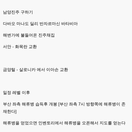
esils
00:07
라이믹스가 가볍긴한데 기능이라던지 좀 빠진부분도많고 안되는부분도많고
남양진주 구하기
해서
다바오 마나도 딜리 반자르마신 바타비아
고게임77
00:07
맞아요...
해변가에 불들어온 진주채집
고게임77
00:07
안되는거 진짜 많아요...
서안 - 화목란 교환
esils
00:08
비슷은한데 또 불편한부분도 많더라구요
금양털 - 살로니카 에서 이아손 교환
고게임77
00:08
xe도 그래도 계속 비공식 패치 간혹 올라오긴 하던데요 아직까지
esils
00:08
일정 레벨 이후
8버전쪽은 아에 지원을 안하니깐 .. 용량도 용량이고 ;;
부산 좌측 해류병 습득후 개봉 [부산 좌측 7시 방향쪽에 해류병이 존
esils
00:09
xe3 같은경우엔 또 xe1하고 틀려서 적응안되서 갔다버린 하핫 ;;
재한다]
고게임77
00:10
해류병을 얻었으면 인벤토리에서 해류병을 오픈해서 지도를 얻는다
ㅋㅋㅋ 다 똑같은거같네여. 저도 xe3 가따가 하루만에 다시왔었는데