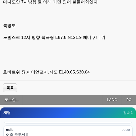
나가도 3이네 하핫 ...
마나도안 7시방향 젤 아래 가면 인어 불들어와있다.
고게임77
00:18
ㅋㅋㅋㅋㅋㅋㅋㅋ
북명도
esils
00:19
이게 db 접속자수로 잡는형태로 해서 그런가 ;;
노릴스크 12시 방향 북극땅 E87.8,N121.9 애니쿠니 위
고게임77
00:19
밑에 일반웹게임이 더있었네요
esils
00:19
아 이제 2로 돌아왔군요
호바트위 꿩,아이언포지,지도 E140.65,S30.04
esils
00:19
다 펼쳐두면 너무길어서 ..
목록
esils
00:19
로그인...
LANG
PC
모바일로 보는데도 좀 불편하더라구요
채팅
고게임77
접속 1
00:19
아 ㅋㅋ 내일도 심심하면 들리겠습니다. 벌써 12시가 넘었었네요
esils
00:20
어후 주무세요