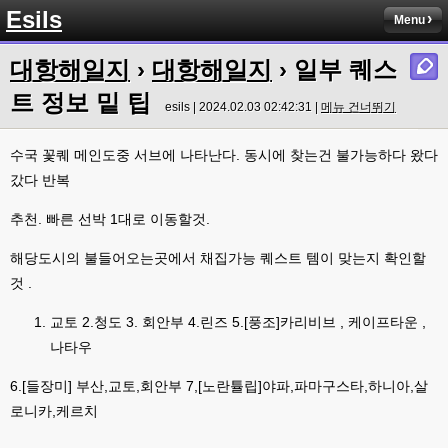
Esils
라이믹스로 갈아타야되나 말아야하나 심히 고민중입니다 ㅋ
Menu
esils
00:04
대항해일지
›
대항해일지
› 일부 퀘스
워드프레스는 영 손에 안맞고 ..
트 정보 밑 팁
고게임77
esils | 2024.02.03 02:42:31 |
메뉴 건너뛰기
00:05
이거 아직 xe1인가용
수국 꽃퀘 메인도중 서브에 나타난다. 동시에 찾는건 불가능하다 왔다
esils
00:06
갔다 반복
네
esils
00:06
추천. 빠른 선박 1대로 이동할것.
이쪽 사이트는 웹호스팅 php5.5버전쪽 ,,
해당도시의 불들어오는곳에서 채집가능 퀘스트 템이 맞는지 확인할
고게임77
00:06
것 .
라이믹스나 xe1이나 똑같은거같은데용 ㅎ-ㅎ;;; 중요한 데이트가있으면 옴기
기 골치 아프긴 한데 전 갈아업고 넘어가서
교토 2.청도 3. 회안부 4.린즈 5.[풍조]카리비브 , 케이프타운 ,
고게임77
나타우
00:06
아 ~~~
6.[들장미] 부산,교토,회안부 7,[노란튤립]야파,파마구스타,하니아,살
esils
00:06
로니카,케르치
다른쪽에는 php8.4호스팅.