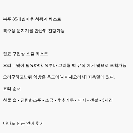
없을꺼같아서 ;;
esils
00:15
복주 85레벨이후 척광계 퀘스트
이제 정상동작이겟지 !
복주성 문지기를 만난뒤 진행가능
고게임77
00:15
오 정상 이네요!
비회원
00:16
ㅇ
향료 구입상 스킬 퀘스트
esils
00:16
오리 = 덫이 필요하다. 요루바 고리형 벽 유적 에서 덫으로 포획가능
채팅치믄 바로 반영 정상 ㅋ
오리구하고난뒤 약방은 옥도아[지미재요리사] 좌측밑에 있다,
고게임77
00:17
접속자는 ip당 1명인가 보네요. 다른 브로우저로 접속해도 3명인거보면
요리 순서
esils
00:17
찬물 솥 - 진량화조주 - 소금 - 후추가루 - 피지 - 센불 - 3시간
음
esils
00:18
폰으로 접속해보니 3이 되는데
마나도 인근 인어 찾기
esils
00:18