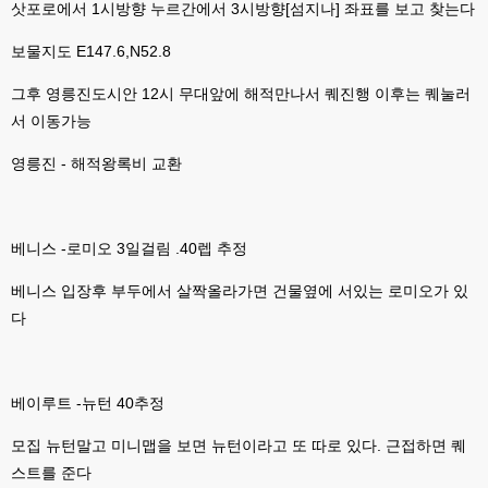
삿포로에서 1시방향 누르간에서 3시방향[섬지나] 좌표를 보고 찾는다
esils
00:11
그러다가 xe1 8버전으로 만들다가
보물지도 E147.6,N52.8
esils
00:11
그후 영릉진도시안 12시 무대앞에 해적만나서 퀘진행 이후는 퀘눌러
문뜩 라이믹스가있는데 내가왜 뻘짓중이지 하면서 집어치운 ..;
서 이동가능
고게임77
00:12
예전에 xe다운 홈페이지에 php8 버전 공유 하신분은 아니시죠 ㅎㅎㅎ?
영릉진 - 해적왕록비 교환
고게임77
00:12
8버전 공유하시는 분이 계셨는데
베니스 -로미오 3일걸림 .40렙 추정
esils
00:12
전 아녀요
베니스 입장후 부두에서 살짝올라가면 건물옆에 서있는 로미오가 있
다
고게임77
00:13
솔찍히 아직도 라이믹스보다 xe가 정이 더가긴합니다 ㅠ
esils
00:13
베이루트 -뉴턴 40추정
솔직히 적응이 xe1이다보니깐 라이믹스는 비슷하면서 틀리니 적응이 안되요 
ㅋ
모집 뉴턴말고 미니맵을 보면 뉴턴이라고 또 따로 있다. 근접하면 퀘
esils
00:14
스트를 준다
그렇다고 코어랑 모듈 전부 마개조해버릴려니 난중 또 공식버전 올라오면 답