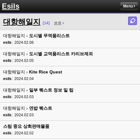
8버전 공유하시는 분이 계셨는데
Esils
Menu
esils
00:12
전 아녀요
대항해일지
[14]
분류
고게임77
00:13
대항해일지 ›
솔찍히 아직도 라이믹스보다 xe가 정이 더가긴합니다 ㅠ
도시별 무역품리스트
esils
2024.02.06
esils
00:13
솔직히 적응이 xe1이다보니깐 라이믹스는 비슷하면서 틀리니 적응이 안되요 
대항해일지 ›
도시별 교역품리스트 카리브제외
ㅋ
esils
2024.02.05
esils
00:14
대항해일지 ›
Kite Rice Quest
그렇다고 코어랑 모듈 전부 마개조해버릴려니 난중 또 공식버전 올라오면 답
esils
2024.02.04
없을꺼같아서 ;;
대항해일지 ›
일부 퀘스트 정보 밑 팁
esils
00:15
이제 정상동작이겟지 !
esils
2024.02.03
대항해일지 ›
연밥 퀘스트
고게임77
00:15
오 정상 이네요!
esils
2024.02.03
스팀 중요 상회판매물품
비회원
00:16
ㅇ
esils
2024.02.02