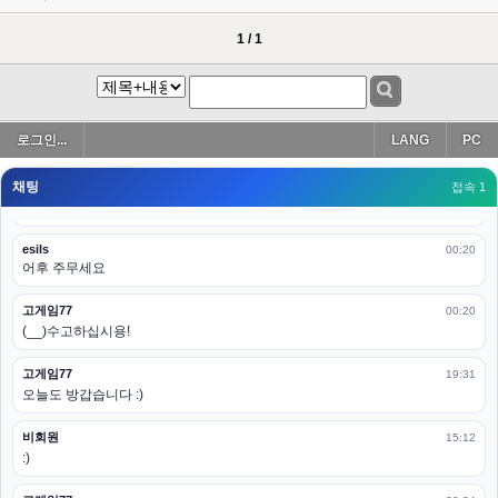
esils
00:19
아 이제 2로 돌아왔군요
1 / 1
esils
00:19
다 펼쳐두면 너무길어서 ..
esils
00:19
로그인...
LANG
PC
모바일로 보는데도 좀 불편하더라구요
채팅
고게임77
접속 1
00:19
아 ㅋㅋ 내일도 심심하면 들리겠습니다. 벌써 12시가 넘었었네요
esils
00:20
어후 주무세요
고게임77
00:20
(__)수고하십시용!
고게임77
19:31
오늘도 방갑습니다 :)
비회원
15:12
:)