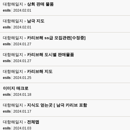
대항해일지 ›
esils
상회 판매 물품
00:16
채팅치믄 바로 반영 정상 ㅋ
esils
2024.02.01
고게임77
00:17
대항해일지 ›
남극 지도
접속자는 ip당 1명인가 보네요. 다른 브로우저로 접속해도 3명인거보면
esils
2024.02.01
esils
00:17
대항해일지 ›
카리브해 ss급 모집관련[수정중]
음
esils
2024.01.27
esils
00:18
대항해일지 ›
카리브해 도시별 판매물품
폰으로 접속해보니 3이 되는데
esils
2024.01.27
esils
00:18
대항해일지 ›
카리브해 지도
나가도 3이네 하핫 ...
esils
2024.01.25
고게임77
00:18
이미지 매크로
ㅋㅋㅋㅋㅋㅋㅋㅋ
esils
2024.01.18
esils
00:19
이게 db 접속자수로 잡는형태로 해서 그런가 ;;
대항해일지 ›
지식도 얻는곳 [ 남극 카리브 포함
esils
2024.01.17
고게임77
00:19
밑에 일반웹게임이 더있었네요
대항해일지 ›
전체맵
esils
2024.01.03