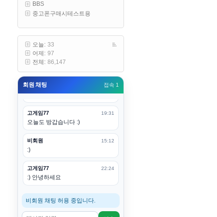
BBS
구요
중고폰구매시테스트용
고게임77
00:19
아 ㅋㅋ 내일도 심심하면 들리겠습
니다. 벌써 12시가 넘었었네요
오늘:
33
어제:
97
esils
00:20
전체:
86,147
어후 주무세요
회원 채팅
접속 1
고게임77
00:20
(__)수고하십시용!
고게임77
19:31
오늘도 방갑습니다 :)
비회원
15:12
:)
고게임77
22:24
:) 안녕하세요
비회원 채팅 허용 중입니다.