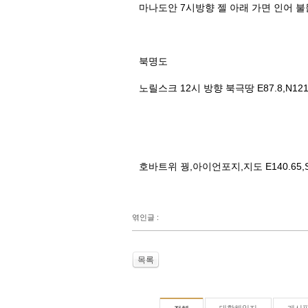
마나도안 7시방향 젤 아래 가면 인어 
북명도
노릴스크 12시 방향 북극땅 E87.8,N12
호바트위 꿩,아이언포지,지도 E140.65,S
엮인글 :
목록