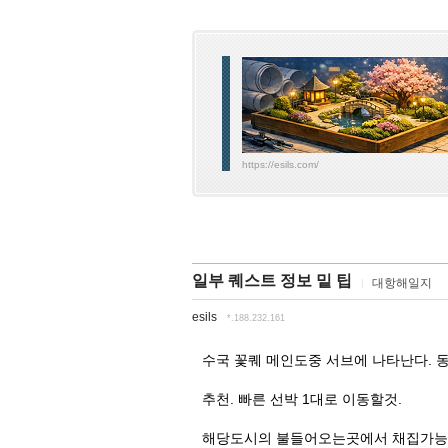
https://esils.com/
일부 퀘스트 정보 밑 팁
대항해일지
esils
*.188.232.161
수국 꽃퀘 메인도중 서브에 나타난다. 
추천. 빠른 선박 1대로 이동할것.
해당도시의 불들어오는곳에서 채집가능 