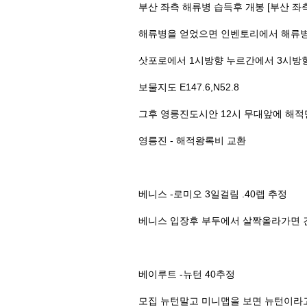
부산 좌측 해류병 습득후 개봉 [부산 좌
해류병을 얻었으면 인벤토리에서 해류병
삿포로에서 1시방향 누르간에서 3시방향
보물지도 E147.6,N52.8
그후 영릉진도시안 12시 무대앞에 해
영릉진 - 해적왕록비 교환
베니스 -로미오 3일걸림 .40렙 추정
베니스 입장후 부두에서 살짝올라가면 
베이루트 -뉴턴 40추정
모집 뉴턴말고 미니맵을 보면 뉴턴이라고