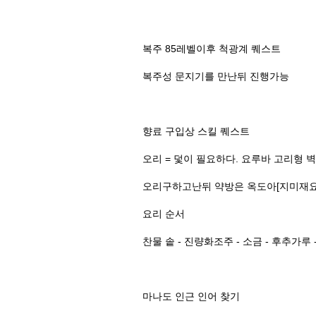
복주 85레벨이후 척광계 퀘스트
복주성 문지기를 만난뒤 진행가능
향료 구입상 스킬 퀘스트
오리 = 덫이 필요하다. 요루바 고리형 
오리구하고난뒤 약방은 옥도아[지미재요
요리 순서
찬물 솥 - 진량화조주 - 소금 - 후추가루 -
마나도 인근 인어 찾기