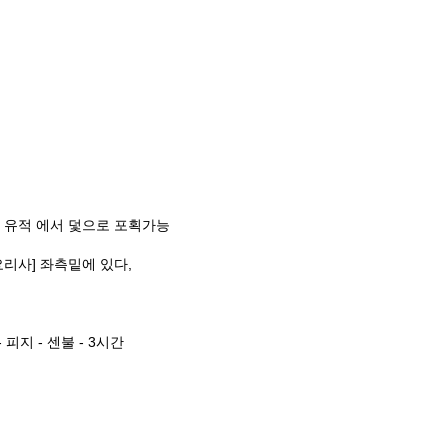
벽 유적 에서 덫으로 포획가능
리사] 좌측밑에 있다,
 피지 - 센불 - 3시간