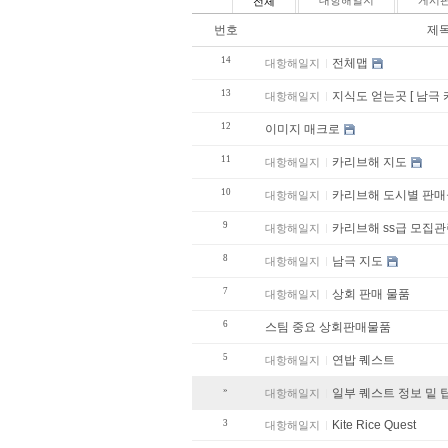
대항해일지
게시
전체
번호
제
14
전체맵
대항해일지
13
지식도 얻는곳 [ 남극
대항해일지
12
이미지 매크로
11
카리브해 지도
대항해일지
10
카리브해 도시별 
대항해일지
9
카리브해 ss급 모집관
대항해일지
8
남극 지도
대항해일지
7
상회 판매 물품
대항해일지
6
스팀 중요 상회판매물품
5
연밥 퀘스트
대항해일지
»
일부 퀘스트 정보 밑 
대항해일지
3
Kite Rice Quest
대항해일지