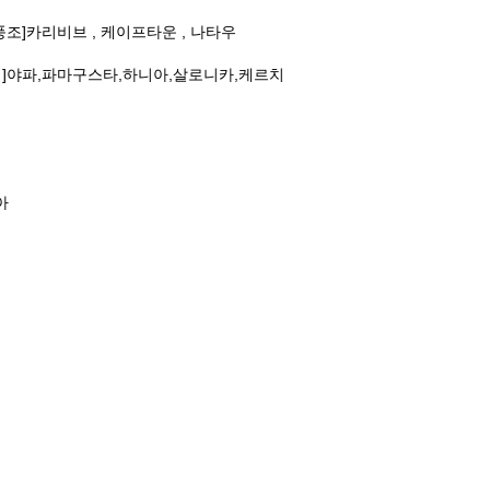
.[풍조]카리비브 , 케이프타운 , 나타우
란튤립]야파,파마구스타,하니아,살로니카,케르치
아