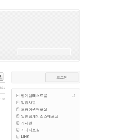
esils
00:18
폰으로 접속해보니 3이 되는데
esils
00:18
나가도 3이네 하핫 ...
고게임77
00:18
ㅋㅋㅋㅋㅋㅋㅋㅋ
esils
00:19
이게 db 접속자수로 잡는형태로 
해서 그런가 ;;
로그인
고게임77
00:19
밑에 일반웹게임이 더있었네요
2:31
웹게임테스트룸
esils
00:19
/188
알림사항
아 이제 2로 돌아왔군요
모형정원배포실
esils
00:19
일반웹게임소스배포실
다 펼쳐두면 너무길어서 ..
게시판
기타자료실
esils
00:19
LINK
모바일로 보는데도 좀 불편하더라