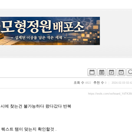
조회 수
추천 수
4822
0
2024.02.03 02:4
https://esils.com/xe/board_YdTK36
동시에 찾는건 불가능하다 왔다갔다 반복
퀘스트 템이 맞는지 확인할것 .