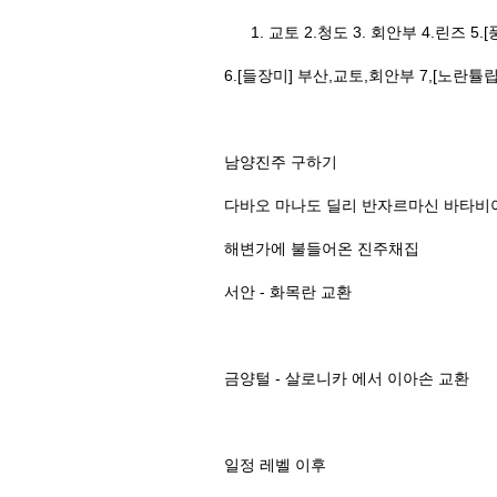
교토 2.청도 3. 회안부 4.린즈 5
6.[들장미] 부산,교토,회안부 7,[노
남양진주 구하기
다바오 마나도 딜리 반자르마신 바타비
해변가에 불들어온 진주채집
서안 - 화목란 교환
금양털 - 살로니카 에서 이아손 교환
일정 레벨 이후