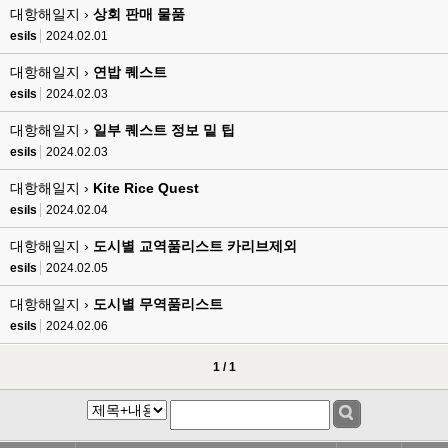
esils
00:17
대항해일지 ›
상회 판매 물품
음
esils
2024.02.01
esils
00:18
대항해일지 ›
연밥 퀘스트
폰으로 접속해보니 3이 되는데
esils
2024.02.03
esils
00:18
대항해일지 ›
일부 퀘스트 정보 밑 팁
나가도 3이네 하핫 ...
esils
2024.02.03
고게임77
00:18
대항해일지 ›
Kite Rice Quest
ㅋㅋㅋㅋㅋㅋㅋㅋ
esils
2024.02.04
esils
00:19
이게 db 접속자수로 잡는형태로 해서 그런가 ;;
대항해일지 ›
도시별 교역품리스트 카리브제외
esils
2024.02.05
고게임77
00:19
밑에 일반웹게임이 더있었네요
대항해일지 ›
도시별 무역품리스트
esils
2024.02.06
esils
00:19
아 이제 2로 돌아왔군요
1 / 1
esils
00:19
다 펼쳐두면 너무길어서 ..
esils
00:19