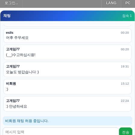
로그인...
LANG
PC
모바일로 보는데도 좀 불편하더라구요
채팅
고게임77
접속 1
00:19
아 ㅋㅋ 내일도 심심하면 들리겠습니다. 벌써 12시가 넘었었네요
esils
00:20
어후 주무세요
고게임77
00:20
(__)수고하십시용!
고게임77
19:31
오늘도 방갑습니다 :)
비회원
15:12
:)
고게임77
22:24
:) 안녕하세요
비회원 채팅 허용 중입니다.
전송