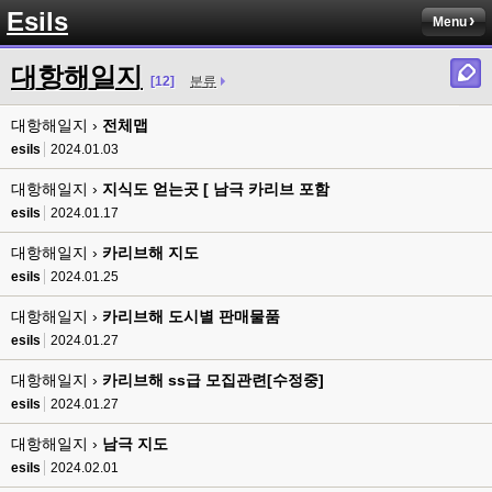
Esils
Menu
esils
00:13
솔직히 적응이 xe1이다보니깐 라이믹스는 비슷하면서 틀리니 적응이 안되요 
대항해일지
ㅋ
[12]
분류
esils
00:14
대항해일지 ›
전체맵
그렇다고 코어랑 모듈 전부 마개조해버릴려니 난중 또 공식버전 올라오면 답
esils
2024.01.03
없을꺼같아서 ;;
대항해일지 ›
지식도 얻는곳 [ 남극 카리브 포함
esils
00:15
이제 정상동작이겟지 !
esils
2024.01.17
대항해일지 ›
카리브해 지도
고게임77
00:15
오 정상 이네요!
esils
2024.01.25
대항해일지 ›
카리브해 도시별 판매물품
비회원
00:16
ㅇ
esils
2024.01.27
대항해일지 ›
esils
카리브해 ss급 모집관련[수정중]
00:16
채팅치믄 바로 반영 정상 ㅋ
esils
2024.01.27
고게임77
00:17
대항해일지 ›
남극 지도
접속자는 ip당 1명인가 보네요. 다른 브로우저로 접속해도 3명인거보면
esils
2024.02.01