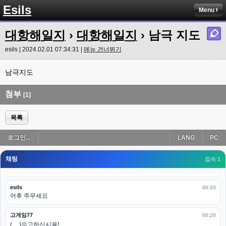
ㅋㅋㅋㅋㅋㅋㅋㅋ
Esils
Menu
esils
00:19
이게 db 접속자수로 잡는형태로 해서 그런가 ;;
대항해일지
›
대항해일지
› 남극 지도
고게임77
esils | 2024.02.01 07:34:31 |
메뉴 건너뛰기
00:19
밑에 일반웹게임이 더있었네요
남극지도
esils
00:19
아 이제 2로 돌아왔군요
첨부
[1]
esils
00:19
다 펼쳐두면 너무길어서 ..
목록
esils
00:19
로그인...
LANG
PC
모바일로 보는데도 좀 불편하더라구요
채팅
고게임77
접속 1
00:19
아 ㅋㅋ 내일도 심심하면 들리겠습니다. 벌써 12시가 넘었었네요
esils
00:20
어후 주무세요
고게임77
00:20
(__)수고하십시용!