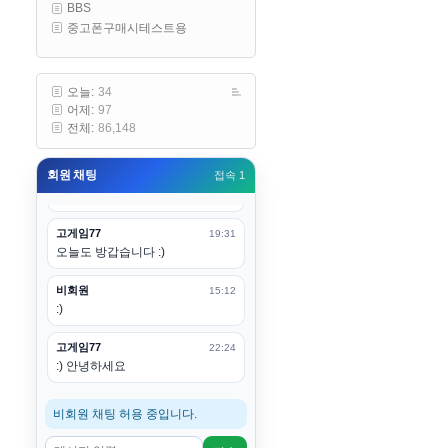
BBS
구요
중고폰구매시테스트용
고게임77
00:19
아 ㅋㅋ 내일도 심심하면 들리겠습
니다. 벌써 12시가 넘었었네요
오늘:
34
어제:
97
esils
00:20
전체:
86,148
어후 주무세요
회원 채팅
접속 1
고게임77
00:20
(__)수고하십시용!
고게임77
19:31
오늘도 방갑습니다 :)
비회원
15:12
:)
고게임77
22:24
:) 안녕하세요
비회원 채팅 허용 중입니다.