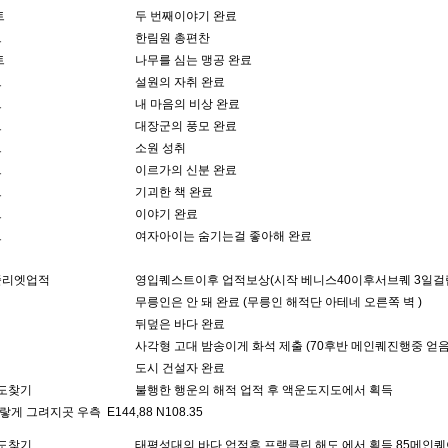
트
두 번째이야기 완료
트
한림원 총편찬
트
나무를 심는 맹공 완료
트
설원의 자취 완료
트
내 마음의 비상 완료
트
대장군의 풍모 완료
트
소원 성취
트
이르가의 신분 완료
트
기괴한 책 완료
트
이야기 완료
트
여자아이는 숨기는걸 좋아해 완료
줄리엣업적
영입퀘스트이후 업적보상(시작 베니스40이후서브퀘 3일걸
무릉인은 안 돼 완료 (무릉인 해적단 아테네 오른쪽 벽 )
뒤덮은 바다 완료
사각형 고대 밤송이게 화석 제출 (70후반 메인퀘진행중 얻음
도시 건설자 완료
지도찾기
불행한 행운의 해적 업적 후 액운도지도에서 획득
 그려지곳 우측 E144,88 N108.35
지도찾기
태평성대의 바다 업적후 프랭클린 해도 에서 획득 85메인