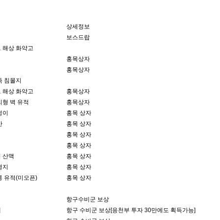
상세정보
보스드랍
 해상 화약고
홍목상자
홍목상자
족 침몰지
 해상 화약고
홍목상자
리형 벽 유적
홍목상자
덩이
홍목 상자
산
홍목 상자
홍목 상자
홍목 상자
 산맥
홍목 상자
영지
홍목 상자
 유적(미오픈)
홍목 상자
항구수비군 보상
데
항구 수비군 보상[응천부 투자 30만에도 획득가능]