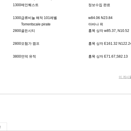
1300
메인퀘스트
정보수집 완료
1300
급류비늘 해적 101레벨
w84.06 N23.84
Torrentscale pirate
아바나 위
2800
골든시티
홍목 상자 w85.37, N10.52
2800
모험가 캠프
홍목 상자 E161.32 N122.2
3800
언덕 유적
홍목 상자 E71.67,S82.13
이 게시
판