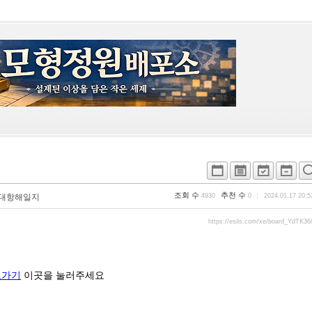
조회 수
추천 수
대항해일지
4930
0
2024.01.17 20:5
https://esils.com/xe/board_YdTK36
로가기
이곳을 눌러주세요