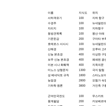
이름
지식도
위치
서하객유기
100
지하 항구
수경주
100
뉴네덜란드
지리지
100
지하항구
동방견묵록
100
몽산 아래
기문둔갑
200
구마타 부
호메로스 서사시
100
뉴네덜란드
산해경
200
요루바 고
신농 본초경
400
이상한 구
보주 신농 본초경
400
폐쇄된 광
이븐 시나 화훼책
400
지옥의문
미노스 상형문자
1300
극지 탐험
성 베네딕토 규칙
1800
스타노보이
능엄경
2800
모험가 숙
기하학 원론
3800
거인족 구릉
곤여만국전도
100
무스카트
몽계필담
200
카보베르