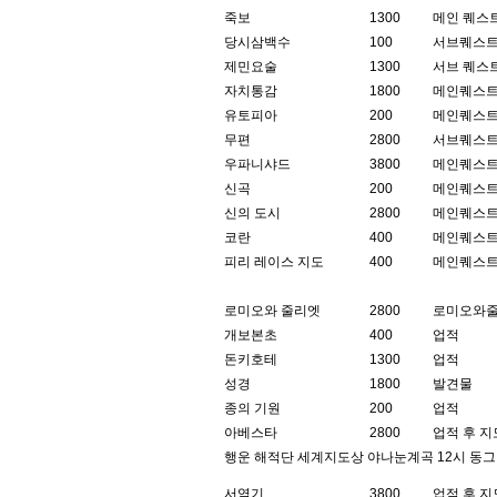
죽보
1300
메인 퀘스
당시삼백수
100
서브퀘스
제민요술
1300
서브 퀘스
자치통감
1800
메인퀘스
유토피아
200
메인퀘스
무편
2800
서브퀘스
우파니샤드
3800
메인퀘스
신곡
200
메인퀘스
신의 도시
2800
메인퀘스
코란
400
메인퀘스
피리 레이스 지도
400
메인퀘스
로미오와 줄리엣
2800
로미오와
개보본초
400
업적
돈키호테
1300
업적
성경
1800
발견물
종의 기원
200
업적
아베스타
2800
업적 후 
행운 해적단 세계지도상 야나눈계곡 12시 동그랗게
서역기
3800
업적 후 