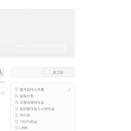
esils
00:18
폰으로 접속해보니 3이 되는데
esils
00:18
나가도 3이네 하핫 ...
고게임77
00:18
ㅋㅋㅋㅋㅋㅋㅋㅋ
esils
00:19
이게 db 접속자수로 잡는형태로 
해서 그런가 ;;
로그인
고게임77
00:19
밑에 일반웹게임이 더있었네요
3:44
웹게임테스트룸
esils
00:19
/148
알림사항
아 이제 2로 돌아왔군요
모형정원배포실
esils
00:19
일반웹게임소스배포실
다 펼쳐두면 너무길어서 ..
게시판
기타자료실
esils
00:19
LINK
모바일로 보는데도 좀 불편하더라