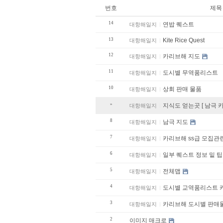
번호
제목
14
연밥 퀘스트
대항해일지
13
Kite Rice Quest
대항해일지
12
카리브해 지도
대항해일지
11
도시별 무역품리스트
대항해일지
10
상회 판매 물품
대항해일지
»
지식도 얻는곳 [ 남극 
대항해일지
8
남극 지도
대항해일지
7
카리브해 ss급 모집관
대항해일지
6
일부 퀘스트 정보 밑 팁
대항해일지
5
전체맵
대항해일지
4
도시별 교역품리스트 
대항해일지
3
카리브해 도시별 판
대항해일지
2
이미지 매크로