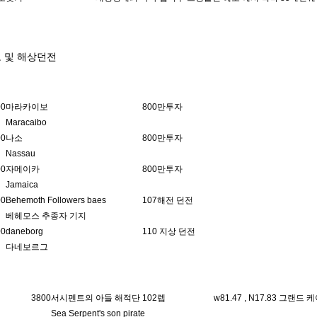
도 및 해상던전
00
마라카이보
800만투자
Maracaibo
00
나소
800만투자
Nassau
00
자메이카
800만투자
Jamaica
00
Behemoth Followers baes
107해전 던전
베헤모스 추종자 기지
00
daneborg
110 지상 던전
다네보르그
3800
서시펜트의 아들 해적단 102렙
w81.47 , N17.83 그랜
Sea Serpent's son pirate