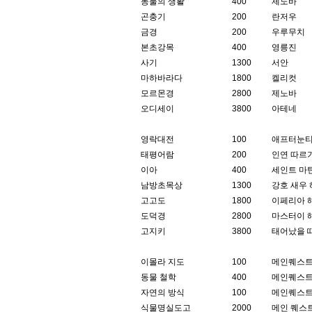
동물의 생활
400
제노바
곤충기
200
란저우
금경
200
우루무치
본초강목
400
영릉진
사기
1300
서안
마하바라다
1800
켈리컷
모르몬경
2800
제노바
오디세이
3800
아테네
영락대전
100
애프터눈티
태평어람
200
인연 따르
이아
400
세인트 마
남방초목상
1300
강호 새우
고고도
1800
이페리아 
도덕경
2800
마스터이 
고지키
3800
태어났을 
이몰라 지도
100
메인퀘스
동물 철학
400
메인퀘스
자연의 방식
100
메인퀘스
식물명실도고
2000
메인 퀘스