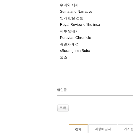
수마와 서사
Suma and Narrative
잉카 왕실 검토
Royal Review of the inca
페루 연대기
Peruvian Chronicle
슈란가마 경
sSurangama Sutra
요소
엮인글 :
목록
대항해일지
게시
전체