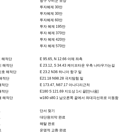
항구 수비군 보상
투자헤제 30만
투자헤제 30만
투자헤제 60만
투자 헤제 195만
투자 헤제 370만
투자 헤제 420만
투자 헤제 570만
 해적단
E 95.65, N 12.66 아체 좌측
기 해적단
E 23.12, S 34.43 케이프타운 우측 나타우가는길
틴호 해적단
E 23.2 N36 하니아 항구 밑
 해적단
E21.18 N98.28 극지탐험 밑
해적단
E 173.47, N67.17 아나디리근처
해적단
E180 S 121.69 지도상 1시 끝[안나옴]
때 해적단
w180 s80.1 남오른쪽 끝에서 좌대각선위로 이동함
트
단서 찾기
트
대단원의막 완료
트
해탈 완료
트
운명적 교환 완료