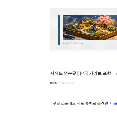
https://esils.com/
지식도 얻는곳 [ 남극 카리브 포함
esils
*.188.232.161
구글 스프레드 시트 뷰어로 볼려면
바