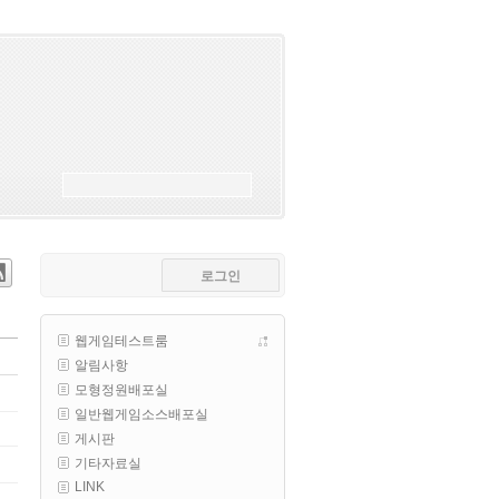
esils
00:18
폰으로 접속해보니 3이 되는데
esils
00:18
나가도 3이네 하핫 ...
고게임77
00:18
ㅋㅋㅋㅋㅋㅋㅋㅋ
esils
00:19
이게 db 접속자수로 잡는형태로 
해서 그런가 ;;
로그인
고게임77
00:19
밑에 일반웹게임이 더있었네요
웹게임테스트룸
esils
00:19
알림사항
아 이제 2로 돌아왔군요
모형정원배포실
esils
00:19
일반웹게임소스배포실
다 펼쳐두면 너무길어서 ..
게시판
기타자료실
esils
00:19
LINK
모바일로 보는데도 좀 불편하더라