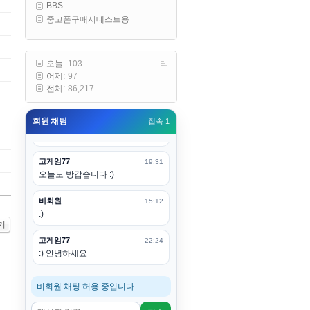
BBS
구요
중고폰구매시테스트용
고게임77
00:19
아 ㅋㅋ 내일도 심심하면 들리겠습
니다. 벌써 12시가 넘었었네요
오늘:
103
어제:
97
esils
00:20
전체:
86,217
어후 주무세요
회원 채팅
접속 1
고게임77
00:20
(__)수고하십시용!
고게임77
19:31
오늘도 방갑습니다 :)
비회원
15:12
:)
기
고게임77
22:24
:) 안녕하세요
비회원 채팅 허용 중입니다.