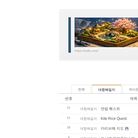
https://esils.com/
전체
게시
대항해일지
번호
제목
12
연밥 퀘스트
대항해일지
11
Kite Rice Quest
대항해일지
10
카리브해 지도
대항해일지
9