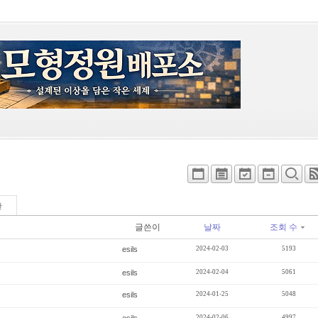
판
글쓴이
날짜
조회 수
esils
2024-02-03
5193
esils
2024-02-04
5061
esils
2024-01-25
5048
2024-02-06
4997