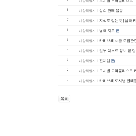
도시별 무역품리스트
대항해일지
8
상회 판매 물품
대항해일지
7
지식도 얻는곳 [ 남극 
대항해일지
6
남극 지도
대항해일지
5
카리브해 ss급 모집관
대항해일지
4
일부 퀘스트 정보 밑 팁
대항해일지
3
전체맵
대항해일지
2
도시별 교역품리스트 
대항해일지
1
카리브해 도시별 판
대항해일지
목록