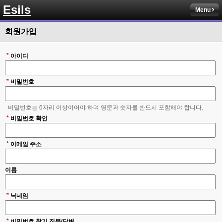
솔직히 적응이 xe1이다보니깐 라이믹스는 비슷하면서 틀리니 적응이 안되요 
Esils
ㅋ
Menu
esils
00:14
회원가입
그렇다고 코어랑 모듈 전부 마개조해버릴려니 난중 또 공식버전 올라오면 답
없을꺼같아서 ;;
*
아이디
esils
00:15
이제 정상동작이겟지 !
*
비밀번호
고게임77
00:15
오 정상 이네요!
비밀번호는 6자리 이상이어야 하며 영문과 숫자를 반드시 포함해야 합니다.
*
비회원
비밀번호 확인
00:16
ㅇ
*
이메일 주소
esils
00:16
채팅치믄 바로 반영 정상 ㅋ
이름
고게임77
00:17
접속자는 ip당 1명인가 보네요. 다른 브로우저로 접속해도 3명인거보면
*
닉네임
esils
00:17
음
*
비밀번호 찾기 질문/답변