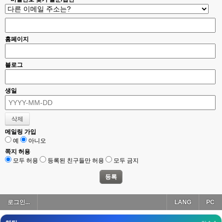
esils
00:18
폰으로 접속해보니 3이 되는데
esils
00:18
홈페이지
나가도 3이네 하핫 ...
고게임77
00:18
블로그
ㅋㅋㅋㅋㅋㅋㅋㅋ
esils
00:19
생일
이게 db 접속자수로 잡는형태로 해서 그런가 ;;
고게임77
00:19
밑에 일반웹게임이 더있었네요
메일링 가입
예
아니오
esils
00:19
아 이제 2로 돌아왔군요
쪽지 허용
모두 허용
등록된 친구들만 허용
모두 금지
esils
00:19
다 펼쳐두면 너무길어서 ..
esils
00:19
로그인...
LANG
PC
모바일로 보는데도 좀 불편하더라구요