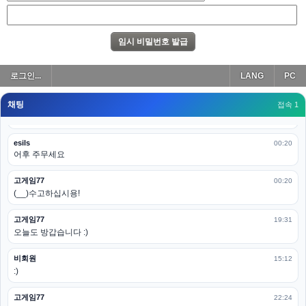
아 이제 2로 돌아왔군요
esils
00:19
다 펼쳐두면 너무길어서 ..
esils
00:19
로그인...
LANG
PC
모바일로 보는데도 좀 불편하더라구요
채팅
고게임77
접속 1
00:19
아 ㅋㅋ 내일도 심심하면 들리겠습니다. 벌써 12시가 넘었었네요
esils
00:20
어후 주무세요
고게임77
00:20
(__)수고하십시용!
고게임77
19:31
오늘도 방갑습니다 :)
비회원
15:12
:)
고게임77
22:24