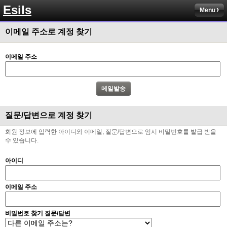
Esils
채팅치믄 바로 반영 정상 ㅋ
Menu
고게임77
00:17
이메일 주소로 계정 찾기
접속자는 ip당 1명인가 보네요. 다른 브로우저로 접속해도 3명인거보면
esils
00:17
이메일 주소
음
esils
00:18
폰으로 접속해보니 3이 되는데
esils
00:18
질문/답변으로 계정 찾기
나가도 3이네 하핫 ...
회원 정보에 입력한 아이디와 이메일, 질문/답변으로 임시 비밀번호를 발급 받을
고게임77
00:18
수 있습니다.
ㅋㅋㅋㅋㅋㅋㅋㅋ
아이디
esils
00:19
이게 db 접속자수로 잡는형태로 해서 그런가 ;;
이메일 주소
고게임77
00:19
밑에 일반웹게임이 더있었네요
비밀번호 찾기 질문/답변
esils
00:19