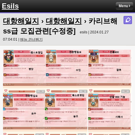
솔직히 적응이 xe1이다보니깐 라이믹스는 비슷하면서 틀리니 적응이 안되요 
Esils
Menu
ㅋ
esils
00:14
대항해일지
›
대항해일지
› 카리브해
그렇다고 코어랑 모듈 전부 마개조해버릴려니 난중 또 공식버전 올라오면 답
없을꺼같아서 ;;
ss급 모집관련[수정중]
esils | 2024.01.27
esils
00:15
07:04:01 |
메뉴 건너뛰기
이제 정상동작이겟지 !
고게임77
00:15
오 정상 이네요!
비회원
00:16
ㅇ
esils
00:16
채팅치믄 바로 반영 정상 ㅋ
고게임77
00:17
접속자는 ip당 1명인가 보네요. 다른 브로우저로 접속해도 3명인거보면
esils
00:17
음