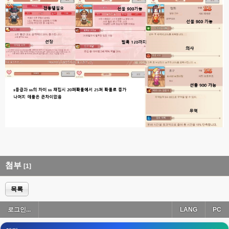
esils
00:18
폰으로 접속해보니 3이 되는데
esils
00:18
나가도 3이네 하핫 ...
고게임77
00:18
ㅋㅋㅋㅋㅋㅋㅋㅋ
esils
00:19
이게 db 접속자수로 잡는형태로 해서 그런가 ;;
고게임77
00:19
밑에 일반웹게임이 더있었네요
esils
00:19
아 이제 2로 돌아왔군요
첨부
[1]
esils
00:19
다 펼쳐두면 너무길어서 ..
목록
esils
00:19
로그인...
LANG
PC
모바일로 보는데도 좀 불편하더라구요