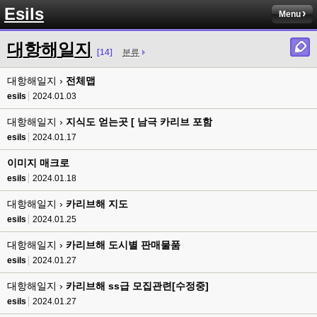
8버전 공유하시는 분이 계셨는데
Esils
Menu
esils
00:12
전 아녀요
대항해일지
[14]
분류
고게임77
00:13
대항해일지 ›
솔찍히 아직도 라이믹스보다 xe가 정이 더가긴합니다 ㅠ
전체맵
esils
2024.01.03
esils
00:13
솔직히 적응이 xe1이다보니깐 라이믹스는 비슷하면서 틀리니 적응이 안되요 
대항해일지 ›
지식도 얻는곳 [ 남극 카리브 포함
ㅋ
esils
2024.01.17
esils
00:14
이미지 매크로
그렇다고 코어랑 모듈 전부 마개조해버릴려니 난중 또 공식버전 올라오면 답
esils
2024.01.18
없을꺼같아서 ;;
대항해일지 ›
카리브해 지도
esils
00:15
이제 정상동작이겟지 !
esils
2024.01.25
대항해일지 ›
카리브해 도시별 판매물품
고게임77
00:15
오 정상 이네요!
esils
2024.01.27
대항해일지 ›
카리브해 ss급 모집관련[수정중]
비회원
00:16
ㅇ
esils
2024.01.27