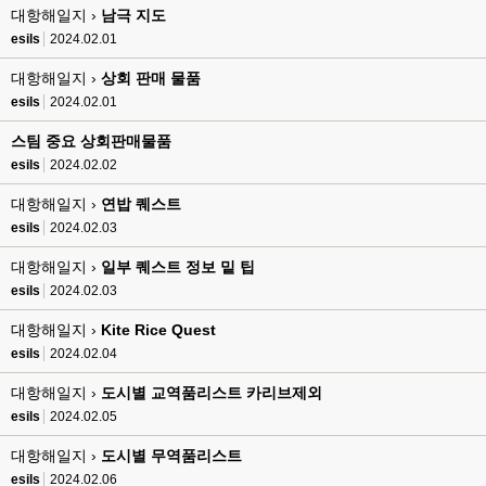
대항해일지 ›
esils
남극 지도
00:16
채팅치믄 바로 반영 정상 ㅋ
esils
2024.02.01
고게임77
00:17
대항해일지 ›
상회 판매 물품
접속자는 ip당 1명인가 보네요. 다른 브로우저로 접속해도 3명인거보면
esils
2024.02.01
esils
00:17
스팀 중요 상회판매물품
음
esils
2024.02.02
esils
00:18
대항해일지 ›
연밥 퀘스트
폰으로 접속해보니 3이 되는데
esils
2024.02.03
esils
00:18
대항해일지 ›
일부 퀘스트 정보 밑 팁
나가도 3이네 하핫 ...
esils
2024.02.03
고게임77
00:18
대항해일지 ›
Kite Rice Quest
ㅋㅋㅋㅋㅋㅋㅋㅋ
esils
2024.02.04
esils
00:19
이게 db 접속자수로 잡는형태로 해서 그런가 ;;
대항해일지 ›
도시별 교역품리스트 카리브제외
esils
2024.02.05
고게임77
00:19
밑에 일반웹게임이 더있었네요
대항해일지 ›
도시별 무역품리스트
esils
2024.02.06