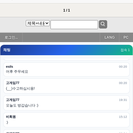
esils
00:19
아 이제 2로 돌아왔군요
1 / 1
esils
00:19
다 펼쳐두면 너무길어서 ..
esils
00:19
로그인...
LANG
PC
모바일로 보는데도 좀 불편하더라구요
채팅
고게임77
접속 1
00:19
아 ㅋㅋ 내일도 심심하면 들리겠습니다. 벌써 12시가 넘었었네요
esils
00:20
어후 주무세요
고게임77
00:20
(__)수고하십시용!
고게임77
19:31
오늘도 방갑습니다 :)
비회원
15:12
:)