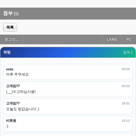
esils
00:19
아 이제 2로 돌아왔군요
첨부
[1]
esils
00:19
다 펼쳐두면 너무길어서 ..
목록
esils
00:19
로그인...
LANG
PC
모바일로 보는데도 좀 불편하더라구요
채팅
고게임77
접속 1
00:19
아 ㅋㅋ 내일도 심심하면 들리겠습니다. 벌써 12시가 넘었었네요
esils
00:20
어후 주무세요
고게임77
00:20
(__)수고하십시용!
고게임77
19:31
오늘도 방갑습니다 :)
비회원
15:12
:)