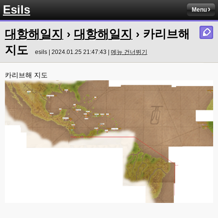
Esils
esils
00:16
Menu
채팅치믄 바로 반영 정상 ㅋ
대항해일지
›
대항해일지
› 카리브해
고게임77
00:17
접속자는 ip당 1명인가 보네요. 다른 브로우저로 접속해도 3명인거보면
지도
esils | 2024.01.25 21:47:43 |
메뉴 건너뛰기
esils
00:17
음
카리브해 지도
esils
00:18
폰으로 접속해보니 3이 되는데
esils
00:18
나가도 3이네 하핫 ...
고게임77
00:18
ㅋㅋㅋㅋㅋㅋㅋㅋ
esils
00:19
이게 db 접속자수로 잡는형태로 해서 그런가 ;;
고게임77
00:19
밑에 일반웹게임이 더있었네요