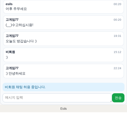
esils
00:20
어후 주무세요
고게임77
00:20
(__)수고하십시용!
고게임77
19:31
오늘도 방갑습니다 :)
비회원
15:12
:)
고게임77
22:24
:) 안녕하세요
비회원 채팅 허용 중입니다.
전송
Esils