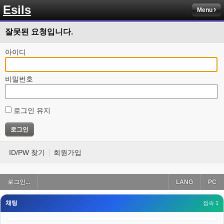
Esils
Menu
esils
00:18
나가도 3이네 하핫 ...
잘못된 요청입니다.
고게임77
00:18
ㅋㅋㅋㅋㅋㅋㅋㅋ
아이디
esils
00:19
이게 db 접속자수로 잡는형태로 해서 그런가 ;;
비밀번호
고게임77
00:19
밑에 일반웹게임이 더있었네요
로그인 유지
esils
00:19
아 이제 2로 돌아왔군요
esils
00:19
ID/PW 찾기
회원가입
다 펼쳐두면 너무길어서 ..
esils
00:19
로그인...
LANG
PC
모바일로 보는데도 좀 불편하더라구요
채팅
고게임77
접속 1
00:19
아 ㅋㅋ 내일도 심심하면 들리겠습니다. 벌써 12시가 넘었었네요