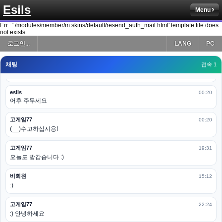
Esils
Menu
esils
00:19
다 펼쳐두면 너무길어서 ..
Err : './modules/member/m.skins/default/resend_auth_mail.html' template file does
not exists.
esils
00:19
로그인...
LANG
PC
모바일로 보는데도 좀 불편하더라구요
채팅
고게임77
접속 1
00:19
아 ㅋㅋ 내일도 심심하면 들리겠습니다. 벌써 12시가 넘었었네요
esils
00:20
어후 주무세요
고게임77
00:20
(__)수고하십시용!
고게임77
19:31
오늘도 방갑습니다 :)
비회원
15:12
:)
고게임77
22:24
:) 안녕하세요