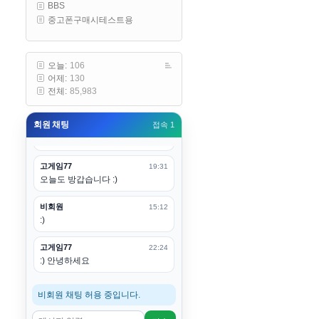
BBS
구요
중고폰구매시테스트용
고게임77
00:19
아 ㅋㅋ 내일도 심심하면 들리겠습
니다. 벌써 12시가 넘었었네요
오늘:
106
어제:
130
esils
00:20
전체:
85,983
어후 주무세요
회원 채팅
접속 1
고게임77
00:20
(__)수고하십시용!
고게임77
19:31
오늘도 방갑습니다 :)
비회원
15:12
:)
고게임77
22:24
:) 안녕하세요
비회원 채팅 허용 중입니다.