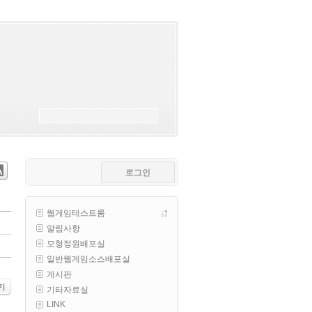
esils
00:18
폰으로 접속해보니 3이 되는데
esils
00:18
나가도 3이네 하핫 ...
고게임77
00:18
ㅋㅋㅋㅋㅋㅋㅋㅋ
esils
00:19
이게 db 접속자수로 잡는형태로 
해서 그런가 ;;
로그인
고게임77
00:19
밑에 일반웹게임이 더있었네요
웹게임테스트룸
esils
00:19
알림사항
아 이제 2로 돌아왔군요
모형정원배포실
esils
00:19
일반웹게임소스배포실
다 펼쳐두면 너무길어서 ..
게시판
기
기타자료실
esils
00:19
LINK
모바일로 보는데도 좀 불편하더라