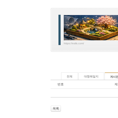
https://esils.com/
전체
대항해일지
게시
번호
제
목록