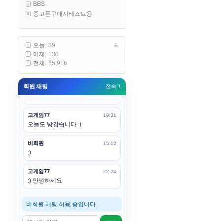
BBS
구요
중고폰구매시테스트용
고게임77
00:19
아 ㅋㅋ 내일도 심심하면 들리겠습
니다. 벌써 12시가 넘었었네요
오늘:
39
어제:
130
esils
00:20
전체:
85,916
어후 주무세요
회원 채팅
접속 1
고게임77
00:20
(__)수고하십시용!
고게임77
19:31
오늘도 방갑습니다 :)
비회원
15:12
:)
고게임77
22:24
:) 안녕하세요
비회원 채팅 허용 중입니다.