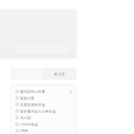
esils
00:18
폰으로 접속해보니 3이 되는데
esils
00:18
나가도 3이네 하핫 ...
고게임77
00:18
ㅋㅋㅋㅋㅋㅋㅋㅋ
esils
00:19
이게 db 접속자수로 잡는형태로 
해서 그런가 ;;
로그인
고게임77
00:19
밑에 일반웹게임이 더있었네요
웹게임테스트룸
esils
00:19
알림사항
아 이제 2로 돌아왔군요
모형정원배포실
esils
00:19
일반웹게임소스배포실
다 펼쳐두면 너무길어서 ..
게시판
기타자료실
esils
00:19
LINK
모바일로 보는데도 좀 불편하더라