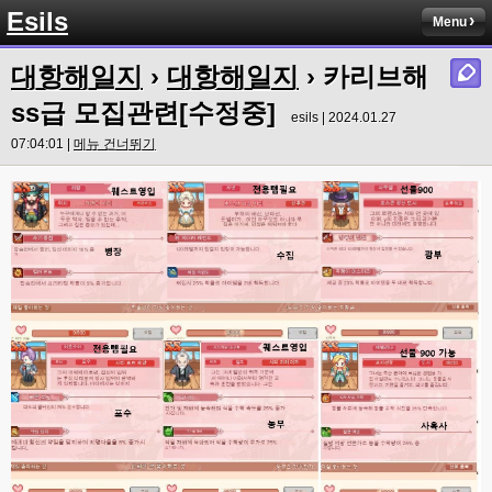
솔직히 적응이 xe1이다보니깐 라이믹스는 비슷하면서 틀리니 적응이 안되요 
Esils
Menu
ㅋ
esils
00:14
대항해일지
›
대항해일지
› 카리브해
그렇다고 코어랑 모듈 전부 마개조해버릴려니 난중 또 공식버전 올라오면 답
없을꺼같아서 ;;
ss급 모집관련[수정중]
esils | 2024.01.27
esils
00:15
07:04:01 |
메뉴 건너뛰기
이제 정상동작이겟지 !
고게임77
00:15
오 정상 이네요!
비회원
00:16
ㅇ
esils
00:16
채팅치믄 바로 반영 정상 ㅋ
고게임77
00:17
접속자는 ip당 1명인가 보네요. 다른 브로우저로 접속해도 3명인거보면
esils
00:17
음