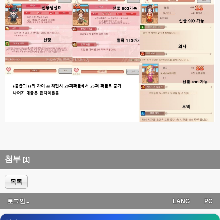
esils
00:18
폰으로 접속해보니 3이 되는데
esils
00:18
나가도 3이네 하핫 ...
고게임77
00:18
ㅋㅋㅋㅋㅋㅋㅋㅋ
esils
00:19
이게 db 접속자수로 잡는형태로 해서 그런가 ;;
고게임77
00:19
밑에 일반웹게임이 더있었네요
esils
00:19
아 이제 2로 돌아왔군요
첨부
[1]
esils
00:19
다 펼쳐두면 너무길어서 ..
목록
esils
00:19
로그인...
LANG
PC
모바일로 보는데도 좀 불편하더라구요