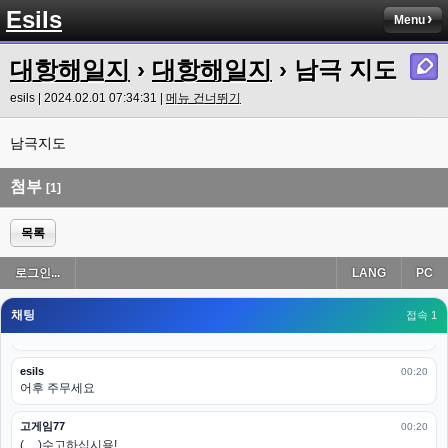
ㅋㅋㅋㅋㅋㅋㅋㅋ
Esils
Menu
esils
00:19
이게 db 접속자수로 잡는형태로 해서 그런가 ;;
대항해일지
›
대항해일지
› 남극 지도
고게임77
esils | 2024.02.01 07:34:31 |
메뉴 건너뛰기
00:19
밑에 일반웹게임이 더있었네요
남극지도
esils
00:19
아 이제 2로 돌아왔군요
첨부
[1]
esils
00:19
다 펼쳐두면 너무길어서 ..
목록
esils
00:19
로그인...
LANG
PC
모바일로 보는데도 좀 불편하더라구요
채팅
고게임77
접속 1
00:19
아 ㅋㅋ 내일도 심심하면 들리겠습니다. 벌써 12시가 넘었었네요
esils
00:20
어후 주무세요
고게임77
00:20
(__)수고하십시용!