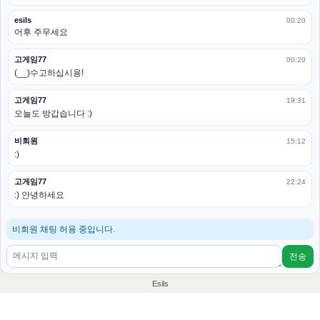
esils
00:20
어후 주무세요
고게임77
00:20
(__)수고하십시용!
고게임77
19:31
오늘도 방갑습니다 :)
비회원
15:12
:)
고게임77
22:24
:) 안녕하세요
비회원 채팅 허용 중입니다.
전송
Esils