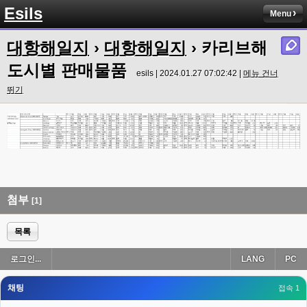
Esils
Menu
esils
00:18
나가도 3이네 하핫 ...
대항해일지
›
대항해일지
› 카리브해
고게임77
00:18
도시별 판매물품
esils | 2024.01.27 07:02:42 |
메뉴 건너
ㅋㅋㅋㅋㅋㅋㅋㅋ
뛰기
esils
00:19
이게 db 접속자수로 잡는형태로 해서 그런가 ;;
고게임77
00:19
밑에 일반웹게임이 더있었네요
esils
00:19
아 이제 2로 돌아왔군요
첨부
[1]
esils
00:19
다 펼쳐두면 너무길어서 ..
목록
esils
00:19
로그인...
LANG
PC
모바일로 보는데도 좀 불편하더라구요
채팅
고게임77
접속 1
00:19
아 ㅋㅋ 내일도 심심하면 들리겠습니다. 벌써 12시가 넘었었네요