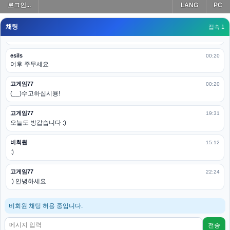
로그인...
LANG
PC
모바일로 보는데도 좀 불편하더라구요
채팅
고게임77
접속 1
00:19
아 ㅋㅋ 내일도 심심하면 들리겠습니다. 벌써 12시가 넘었었네요
esils
00:20
어후 주무세요
고게임77
00:20
(__)수고하십시용!
고게임77
19:31
오늘도 방갑습니다 :)
비회원
15:12
:)
고게임77
22:24
:) 안녕하세요
비회원 채팅 허용 중입니다.
전송