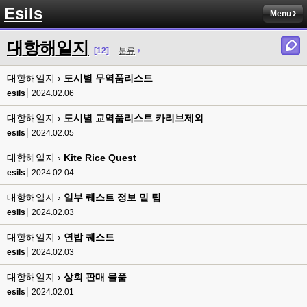
Esils
Menu
esils
00:13
솔직히 적응이 xe1이다보니깐 라이믹스는 비슷하면서 틀리니 적응이 안되요 
대항해일지
ㅋ
[12]
분류
esils
00:14
대항해일지 ›
도시별 무역품리스트
그렇다고 코어랑 모듈 전부 마개조해버릴려니 난중 또 공식버전 올라오면 답
esils
2024.02.06
없을꺼같아서 ;;
대항해일지 ›
도시별 교역품리스트 카리브제외
esils
00:15
이제 정상동작이겟지 !
esils
2024.02.05
대항해일지 ›
Kite Rice Quest
고게임77
00:15
오 정상 이네요!
esils
2024.02.04
대항해일지 ›
일부 퀘스트 정보 밑 팁
비회원
00:16
ㅇ
esils
2024.02.03
대항해일지 ›
esils
연밥 퀘스트
00:16
채팅치믄 바로 반영 정상 ㅋ
esils
2024.02.03
고게임77
00:17
대항해일지 ›
상회 판매 물품
접속자는 ip당 1명인가 보네요. 다른 브로우저로 접속해도 3명인거보면
esils
2024.02.01