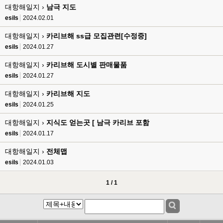
esils
00:17
대항해일지 ›
남극 지도
음
esils
2024.02.01
esils
00:18
대항해일지 ›
카리브해 ss급 모집관련[수정중]
폰으로 접속해보니 3이 되는데
esils
2024.01.27
esils
00:18
대항해일지 ›
카리브해 도시별 판매물품
나가도 3이네 하핫 ...
esils
2024.01.27
고게임77
00:18
대항해일지 ›
카리브해 지도
ㅋㅋㅋㅋㅋㅋㅋㅋ
esils
2024.01.25
esils
00:19
이게 db 접속자수로 잡는형태로 해서 그런가 ;;
대항해일지 ›
지식도 얻는곳 [ 남극 카리브 포함
esils
2024.01.17
고게임77
00:19
밑에 일반웹게임이 더있었네요
대항해일지 ›
전체맵
esils
2024.01.03
esils
00:19
아 이제 2로 돌아왔군요
1 / 1
esils
00:19
다 펼쳐두면 너무길어서 ..
esils
00:19