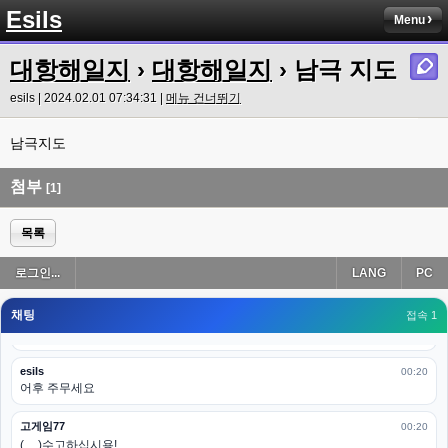
ㅋㅋㅋㅋㅋㅋㅋㅋ
Esils
Menu
esils
00:19
이게 db 접속자수로 잡는형태로 해서 그런가 ;;
대항해일지
›
대항해일지
› 남극 지도
고게임77
esils | 2024.02.01 07:34:31 |
메뉴 건너뛰기
00:19
밑에 일반웹게임이 더있었네요
남극지도
esils
00:19
아 이제 2로 돌아왔군요
첨부
[1]
esils
00:19
다 펼쳐두면 너무길어서 ..
목록
esils
00:19
로그인...
LANG
PC
모바일로 보는데도 좀 불편하더라구요
채팅
고게임77
접속 1
00:19
아 ㅋㅋ 내일도 심심하면 들리겠습니다. 벌써 12시가 넘었었네요
esils
00:20
어후 주무세요
고게임77
00:20
(__)수고하십시용!