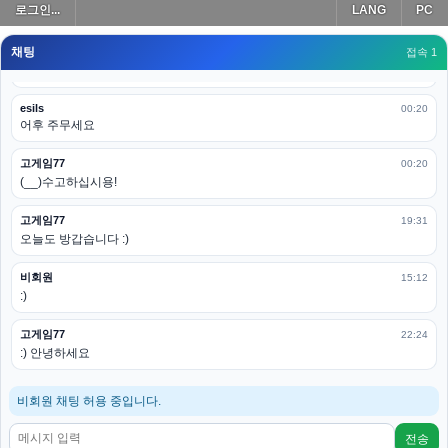
로그인...
LANG
PC
모바일로 보는데도 좀 불편하더라구요
채팅
고게임77
접속 1
00:19
아 ㅋㅋ 내일도 심심하면 들리겠습니다. 벌써 12시가 넘었었네요
esils
00:20
어후 주무세요
고게임77
00:20
(__)수고하십시용!
고게임77
19:31
오늘도 방갑습니다 :)
비회원
15:12
:)
고게임77
22:24
:) 안녕하세요
비회원 채팅 허용 중입니다.
전송