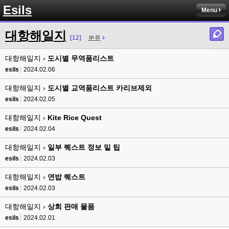
Esils
Menu
esils
00:13
솔직히 적응이 xe1이다보니깐 라이믹스는 비슷하면서 틀리니 적응이 안되요 
대항해일지
ㅋ
[12]
분류
esils
00:14
대항해일지 ›
도시별 무역품리스트
그렇다고 코어랑 모듈 전부 마개조해버릴려니 난중 또 공식버전 올라오면 답
esils
2024.02.06
없을꺼같아서 ;;
대항해일지 ›
도시별 교역품리스트 카리브제외
esils
00:15
이제 정상동작이겟지 !
esils
2024.02.05
대항해일지 ›
Kite Rice Quest
고게임77
00:15
오 정상 이네요!
esils
2024.02.04
대항해일지 ›
일부 퀘스트 정보 밑 팁
비회원
00:16
ㅇ
esils
2024.02.03
대항해일지 ›
esils
연밥 퀘스트
00:16
채팅치믄 바로 반영 정상 ㅋ
esils
2024.02.03
고게임77
00:17
대항해일지 ›
상회 판매 물품
접속자는 ip당 1명인가 보네요. 다른 브로우저로 접속해도 3명인거보면
esils
2024.02.01