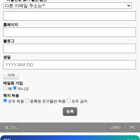
esils
00:18
폰으로 접속해보니 3이 되는데
esils
00:18
홈페이지
나가도 3이네 하핫 ...
고게임77
00:18
블로그
ㅋㅋㅋㅋㅋㅋㅋㅋ
esils
00:19
생일
이게 db 접속자수로 잡는형태로 해서 그런가 ;;
고게임77
00:19
밑에 일반웹게임이 더있었네요
메일링 가입
예
아니오
esils
00:19
아 이제 2로 돌아왔군요
쪽지 허용
모두 허용
등록된 친구들만 허용
모두 금지
esils
00:19
다 펼쳐두면 너무길어서 ..
esils
00:19
로그인...
LANG
PC
모바일로 보는데도 좀 불편하더라구요