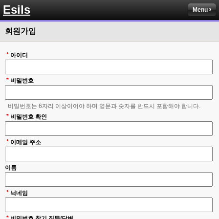
솔직히 적응이 xe1이다보니깐 라이믹스는 비슷하면서 틀리니 적응이 안되요 
Esils
ㅋ
Menu
esils
00:14
회원가입
그렇다고 코어랑 모듈 전부 마개조해버릴려니 난중 또 공식버전 올라오면 답
없을꺼같아서 ;;
*
아이디
esils
00:15
이제 정상동작이겟지 !
*
비밀번호
고게임77
00:15
오 정상 이네요!
비밀번호는 6자리 이상이어야 하며 영문과 숫자를 반드시 포함해야 합니다.
*
비회원
비밀번호 확인
00:16
ㅇ
*
이메일 주소
esils
00:16
채팅치믄 바로 반영 정상 ㅋ
이름
고게임77
00:17
접속자는 ip당 1명인가 보네요. 다른 브로우저로 접속해도 3명인거보면
*
닉네임
esils
00:17
음
*
비밀번호 찾기 질문/답변