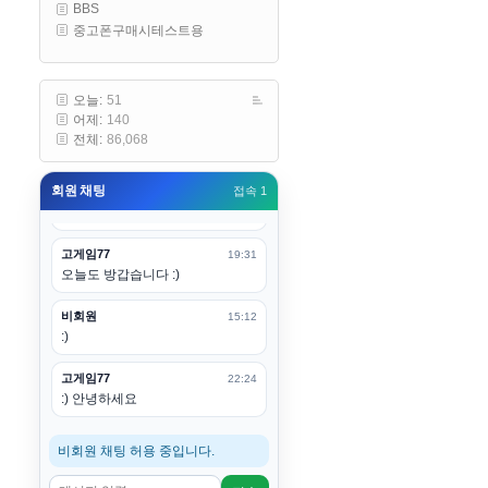
BBS
구요
중고폰구매시테스트용
고게임77
00:19
아 ㅋㅋ 내일도 심심하면 들리겠습
니다. 벌써 12시가 넘었었네요
오늘:
51
어제:
140
esils
00:20
전체:
86,068
어후 주무세요
회원 채팅
접속 1
고게임77
00:20
(__)수고하십시용!
고게임77
19:31
오늘도 방갑습니다 :)
비회원
15:12
:)
고게임77
22:24
:) 안녕하세요
비회원 채팅 허용 중입니다.