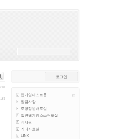
esils
00:18
폰으로 접속해보니 3이 되는데
esils
00:18
나가도 3이네 하핫 ...
고게임77
00:18
ㅋㅋㅋㅋㅋㅋㅋㅋ
esils
00:19
이게 db 접속자수로 잡는형태로 
해서 그런가 ;;
로그인
고게임77
00:19
밑에 일반웹게임이 더있었네요
5:40
웹게임테스트룸
esils
00:19
/185
알림사항
아 이제 2로 돌아왔군요
모형정원배포실
esils
00:19
일반웹게임소스배포실
다 펼쳐두면 너무길어서 ..
게시판
기타자료실
esils
00:19
LINK
모바일로 보는데도 좀 불편하더라