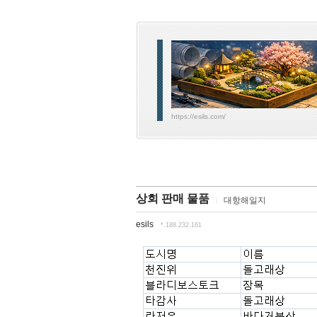
https://esils.com/
상회 판매 물품
대항해일지
esils
*.188.232.161