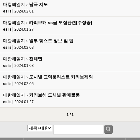
esils
00:17
대항해일지 ›
남극 지도
음
esils
2024.02.01
esils
00:18
대항해일지 ›
카리브해 ss급 모집관련[수정중]
폰으로 접속해보니 3이 되는데
esils
2024.01.27
esils
00:18
대항해일지 ›
일부 퀘스트 정보 밑 팁
나가도 3이네 하핫 ...
esils
2024.02.03
고게임77
00:18
대항해일지 ›
전체맵
ㅋㅋㅋㅋㅋㅋㅋㅋ
esils
2024.01.03
esils
00:19
이게 db 접속자수로 잡는형태로 해서 그런가 ;;
대항해일지 ›
도시별 교역품리스트 카리브제외
esils
2024.02.05
고게임77
00:19
밑에 일반웹게임이 더있었네요
대항해일지 ›
카리브해 도시별 판매물품
esils
2024.01.27
esils
00:19
아 이제 2로 돌아왔군요
1 / 1
esils
00:19
다 펼쳐두면 너무길어서 ..
esils
00:19