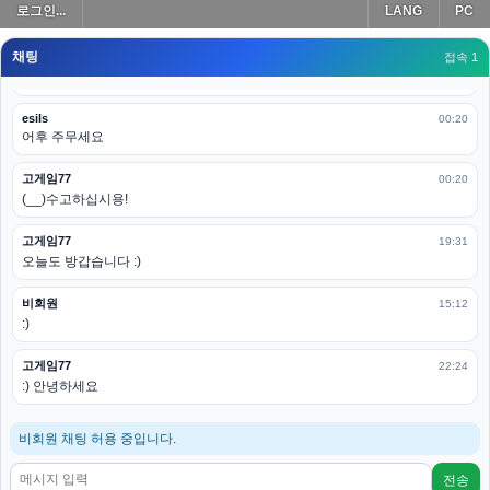
로그인...
LANG
PC
모바일로 보는데도 좀 불편하더라구요
채팅
고게임77
접속 1
00:19
아 ㅋㅋ 내일도 심심하면 들리겠습니다. 벌써 12시가 넘었었네요
esils
00:20
어후 주무세요
고게임77
00:20
(__)수고하십시용!
고게임77
19:31
오늘도 방갑습니다 :)
비회원
15:12
:)
고게임77
22:24
:) 안녕하세요
비회원 채팅 허용 중입니다.
전송