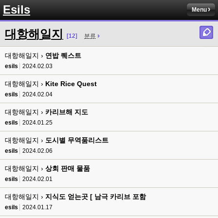
Esils
Menu
esils
00:13
솔직히 적응이 xe1이다보니깐 라이믹스는 비슷하면서 틀리니 적응이 안되요 
대항해일지
ㅋ
[12]
분류
esils
00:14
대항해일지 ›
연밥 퀘스트
그렇다고 코어랑 모듈 전부 마개조해버릴려니 난중 또 공식버전 올라오면 답
esils
2024.02.03
없을꺼같아서 ;;
대항해일지 ›
Kite Rice Quest
esils
00:15
이제 정상동작이겟지 !
esils
2024.02.04
대항해일지 ›
카리브해 지도
고게임77
00:15
오 정상 이네요!
esils
2024.01.25
대항해일지 ›
도시별 무역품리스트
비회원
00:16
ㅇ
esils
2024.02.06
대항해일지 ›
esils
상회 판매 물품
00:16
채팅치믄 바로 반영 정상 ㅋ
esils
2024.02.01
고게임77
00:17
대항해일지 ›
지식도 얻는곳 [ 남극 카리브 포함
접속자는 ip당 1명인가 보네요. 다른 브로우저로 접속해도 3명인거보면
esils
2024.01.17