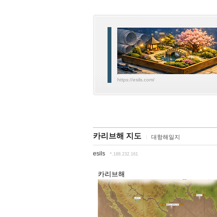
https://esils.com/
카리브해 지도
대항해일지
esils
*.188.232.161
카리