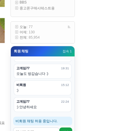
BBS
구요
중고폰구매시테스트용
고게임77
00:19
아 ㅋㅋ 내일도 심심하면 들리겠습
니다. 벌써 12시가 넘었었네요
오늘:
77
어제:
130
esils
00:20
전체:
85,954
어후 주무세요
회원 채팅
접속 1
고게임77
00:20
(__)수고하십시용!
고게임77
19:31
오늘도 방갑습니다 :)
비회원
15:12
:)
고게임77
22:24
:) 안녕하세요
비회원 채팅 허용 중입니다.
물을