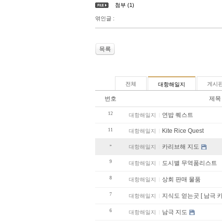
첨부 (1)
엮인글 :
목록
전체
게시
대항해일지
번호
제목
12
연밥 퀘스트
대항해일지
11
Kite Rice Quest
대항해일지
»
카리브해 지도
대항해일지
9
도시별 무역품리스트
대항해일지
8
상회 판매 물품
대항해일지
7
지식도 얻는곳 [ 남극 
대항해일지
6
남극 지도
대항해일지