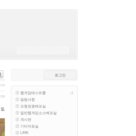
esils
00:18
폰으로 접속해보니 3이 되는데
esils
00:18
나가도 3이네 하핫 ...
고게임77
00:18
ㅋㅋㅋㅋㅋㅋㅋㅋ
esils
00:19
이게 db 접속자수로 잡는형태로 
해서 그런가 ;;
로그인
고게임77
00:19
밑에 일반웹게임이 더있었네요
7:43
웹게임테스트룸
esils
00:19
/159
알림사항
아 이제 2로 돌아왔군요
모형정원배포실
도
esils
00:19
일반웹게임소스배포실
다 펼쳐두면 너무길어서 ..
게시판
기타자료실
esils
00:19
LINK
모바일로 보는데도 좀 불편하더라