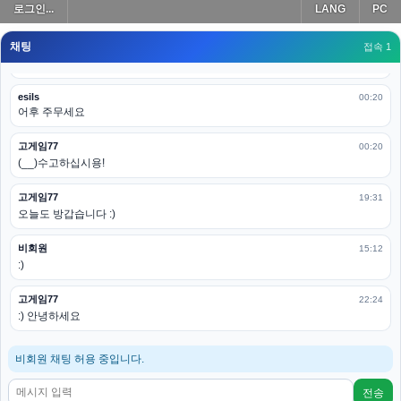
로그인...
LANG
PC
모바일로 보는데도 좀 불편하더라구요
채팅
고게임77
접속 1
00:19
아 ㅋㅋ 내일도 심심하면 들리겠습니다. 벌써 12시가 넘었었네요
esils
00:20
어후 주무세요
고게임77
00:20
(__)수고하십시용!
고게임77
19:31
오늘도 방갑습니다 :)
비회원
15:12
:)
고게임77
22:24
:) 안녕하세요
비회원 채팅 허용 중입니다.
전송