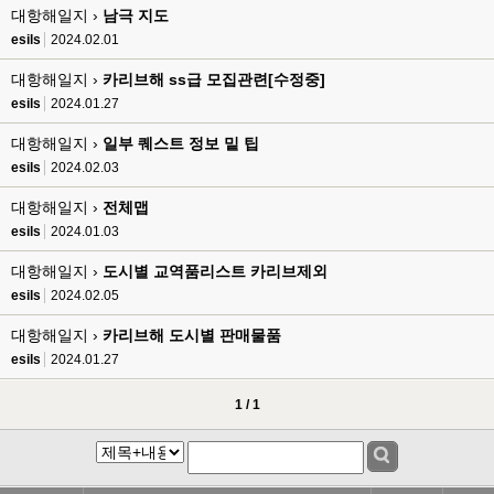
esils
00:17
대항해일지 ›
남극 지도
음
esils
2024.02.01
esils
00:18
대항해일지 ›
카리브해 ss급 모집관련[수정중]
폰으로 접속해보니 3이 되는데
esils
2024.01.27
esils
00:18
대항해일지 ›
일부 퀘스트 정보 밑 팁
나가도 3이네 하핫 ...
esils
2024.02.03
고게임77
00:18
대항해일지 ›
전체맵
ㅋㅋㅋㅋㅋㅋㅋㅋ
esils
2024.01.03
esils
00:19
이게 db 접속자수로 잡는형태로 해서 그런가 ;;
대항해일지 ›
도시별 교역품리스트 카리브제외
esils
2024.02.05
고게임77
00:19
밑에 일반웹게임이 더있었네요
대항해일지 ›
카리브해 도시별 판매물품
esils
2024.01.27
esils
00:19
아 이제 2로 돌아왔군요
1 / 1
esils
00:19
다 펼쳐두면 너무길어서 ..
esils
00:19