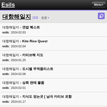
Esils
Menu
esils
00:13
솔직히 적응이 xe1이다보니깐 라이믹스는 비슷하면서 틀리니 적응이 안되요 
대항해일지
ㅋ
[12]
분류
esils
00:14
대항해일지 ›
연밥 퀘스트
그렇다고 코어랑 모듈 전부 마개조해버릴려니 난중 또 공식버전 올라오면 답
esils
2024.02.03
없을꺼같아서 ;;
대항해일지 ›
Kite Rice Quest
esils
00:15
이제 정상동작이겟지 !
esils
2024.02.04
대항해일지 ›
카리브해 지도
고게임77
00:15
오 정상 이네요!
esils
2024.01.25
대항해일지 ›
도시별 무역품리스트
비회원
00:16
ㅇ
esils
2024.02.06
대항해일지 ›
esils
상회 판매 물품
00:16
채팅치믄 바로 반영 정상 ㅋ
esils
2024.02.01
고게임77
00:17
대항해일지 ›
지식도 얻는곳 [ 남극 카리브 포함
접속자는 ip당 1명인가 보네요. 다른 브로우저로 접속해도 3명인거보면
esils
2024.01.17