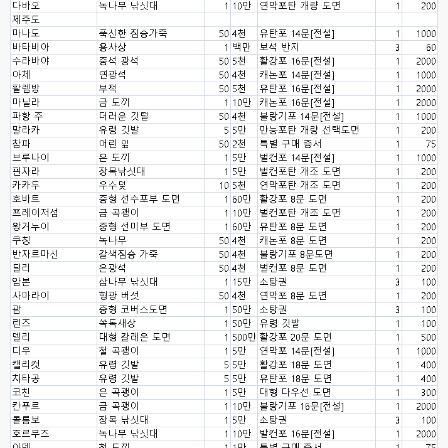
네
esils
00:06
이쪽 사이트는 웹호스팅 php5.5버전쪽 ,,
고게임77
00:06
라이믹스나 xe1이나 똑같은거같은데용 ㅎ-ㅎ;;; 중요한 데이트가있으면 옴기
기 골치 아프긴 한데 전 갈아업고 넘어가서
고게임77
00:06
아 ~~~
esils
00:06
다른쪽에는 php8.4호스팅.
esils
00:07
라이믹스가 가볍긴한데 기능이라던지 좀 빠진부분도많고 안되는부분도많고
해서
고게임77
00:07
맞아요...
고게임77
00:07
안되는거 진짜 많아요...