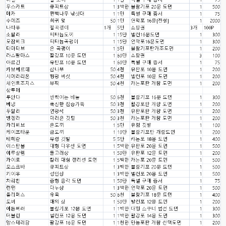
esils
00:08
비슷은한데 또 불편한부분도 많더라구요
고게임77
00:08
xe도 그래도 계속 비공식 패치 간혹 올라오긴 하던데요 아직까지
esils
00:08
8버전쪽은 아에 지원을 안하니깐 .. 용량도 용량이고 ;;
esils
00:09
xe3 같은경우엔 또 xe1하고 틀려서 적응안되서 갔다버린 하핫 ;;
고게임77
00:10
ㅋㅋㅋ 다 똑같은거같네여. 저도 xe3 가따가 하루만에 다시왔었는데
esils
00:11
그러다가 xe1 8버전으로 만들다가
esils
00:11
문뜩 라이믹스가있는데 내가왜 뻘짓중이지 하면서 집어치운 ..;
고게임77
00:12
예전에 xe다운 홈페이지에 php8 버전 공유 하신분은 아니시죠 ㅎㅎㅎ?