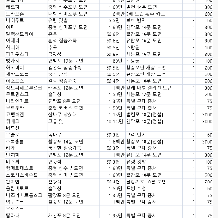
ㅇ
esils
00:16
채팅치믄 바로 반영 정상 ㅋ
고게임77
00:17
접속자는 ip당 1명인가 보네요. 다른 브로우저로 접속해도 3명인거보면
esils
00:17
음
esils
00:18
폰으로 접속해보니 3이 되는데
esils
00:18
나가도 3이네 하핫 ...
고게임77
00:18
ㅋㅋㅋㅋㅋㅋㅋㅋ
esils
00:19
이게 db 접속자수로 잡는형태로 해서 그런가 ;;
고게임77
00:19
밑에 일반웹게임이 더있었네요