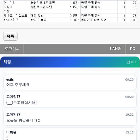
esils
00:19
아 이제 2로 돌아왔군요
esils
00:19
다 펼쳐두면 너무길어서 ..
목록
esils
00:19
로그인...
LANG
PC
모바일로 보는데도 좀 불편하더라구요
채팅
고게임77
접속 1
00:19
아 ㅋㅋ 내일도 심심하면 들리겠습니다. 벌써 12시가 넘었었네요
esils
00:20
어후 주무세요
고게임77
00:20
(__)수고하십시용!
고게임77
19:31
오늘도 방갑습니다 :)
비회원
15:12
:)