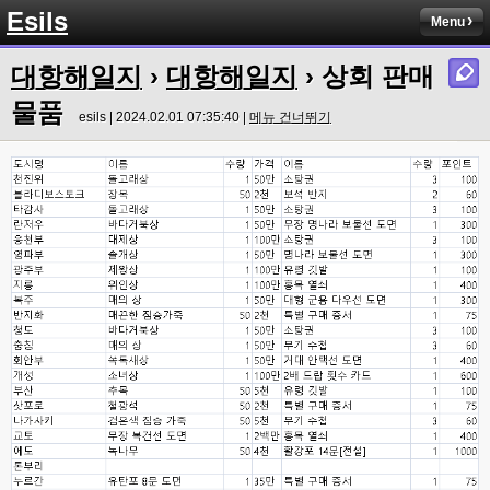
Esils
그건 아직 그대로 인데용 ㅎㅎ
Menu
esils
00:00
대항해일지
›
대항해일지
› 상회 판매
이거나 수정해야겟어요 하핫 ;;
물품
esils | 2024.02.01 07:35:40 |
메뉴 건너뛰기
esils
00:01
다른기능은 다 잘 작동중이니 털썩 ...
고게임77
00:03
테스트하는동안 전 안나가고있겠습니다. ㅋㅋ
esils
00:03
아녀요 하실꺼 하셔도 되요 ㅋ
esils
00:04
라이믹스로 갈아타야되나 말아야하나 심히 고민중입니다 ㅋ
esils
00:04
워드프레스는 영 손에 안맞고 ..
고게임77
00:05
이거 아직 xe1인가용
esils
00:06