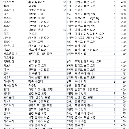
고게임77
00:12
8버전 공유하시는 분이 계셨는데
esils
00:12
전 아녀요
고게임77
00:13
솔찍히 아직도 라이믹스보다 xe가 정이 더가긴합니다 ㅠ
esils
00:13
솔직히 적응이 xe1이다보니깐 라이믹스는 비슷하면서 틀리니 적응이 안되요 
ㅋ
esils
00:14
그렇다고 코어랑 모듈 전부 마개조해버릴려니 난중 또 공식버전 올라오면 답
없을꺼같아서 ;;
esils
00:15
이제 정상동작이겟지 !
고게임77
00:15
오 정상 이네요!
비회원
00:16