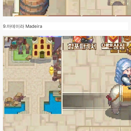
9.마데이라 Madeira