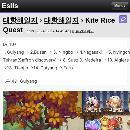
Esils
Menu
대항해일지
›
대항해일지
› Kite Rice
Quest
esils | 2024.02.04 14:49:43 |
메뉴 건너뛰기
Lv 40+
1. Guiyang -> 2.Busan -> 3. Ningbo -> 4.Nagasaki -> 5. Nyingch
Tehran(Saffron discovery) -> 8. Suez 9. Madeira -> 10. Algiers
->13. Tianjin ->14.
Guiyang ->
Faro
1.구이양 Guiyang