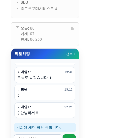
BBS
구요
중고폰구매시테스트용
고게임77
00:19
아 ㅋㅋ 내일도 심심하면 들리겠습
니다. 벌써 12시가 넘었었네요
오늘:
86
어제:
97
esils
00:20
전체:
86,200
어후 주무세요
회원 채팅
접속 1
고게임77
00:20
(__)수고하십시용!
고게임77
19:31
오늘도 방갑습니다 :)
비회원
15:12
:)
고게임77
22:24
:) 안녕하세요
비회원 채팅 허용 중입니다.