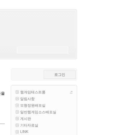
esils
00:18
폰으로 접속해보니 3이 되는데
esils
00:18
나가도 3이네 하핫 ...
고게임77
00:18
ㅋㅋㅋㅋㅋㅋㅋㅋ
esils
00:19
이게 db 접속자수로 잡는형태로 
해서 그런가 ;;
로그인
고게임77
00:19
밑에 일반웹게임이 더있었네요
웹게임테스트룸
튼을
esils
00:19
알림사항
아 이제 2로 돌아왔군요
모형정원배포실
esils
00:19
일반웹게임소스배포실
다 펼쳐두면 너무길어서 ..
게시판
기타자료실
esils
00:19
LINK
모바일로 보는데도 좀 불편하더라