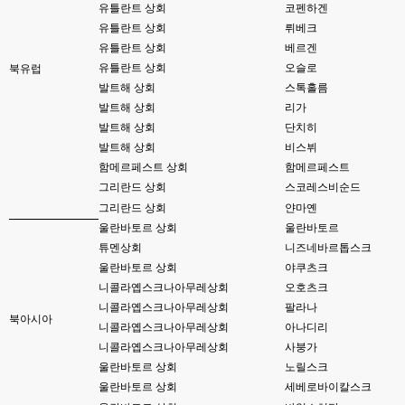
유틀란트 상회
코펜하겐
esils
00:13
유틀란트 상회
뤼베크
솔직히 적응이 xe1이다보니깐 라이믹스는 비슷하면서 틀리니 적응이 안되요 
유틀란트 상회
베르겐
ㅋ
유틀란트 상회
오슬로
북유럽
발트해 상회
스톡홀름
esils
00:14
그렇다고 코어랑 모듈 전부 마개조해버릴려니 난중 또 공식버전 올라오면 답
발트해 상회
리가
없을꺼같아서 ;;
발트해 상회
단치히
발트해 상회
비스뷔
esils
00:15
함메르페스트 상회
함메르페스트
이제 정상동작이겟지 !
그리란드 상회
스코레스비순드
고게임77
00:15
그리란드 상회
얀마옌
오 정상 이네요!
울란바토르 상회
울란바토르
튜멘상회
니즈네바르톱스크
비회원
00:16
울란바토르 상회
야쿠츠크
ㅇ
니콜라옙스크나아무레상회
오호츠크
esils
00:16
니콜라옙스크나아무레상회
팔라나
북아시아
채팅치믄 바로 반영 정상 ㅋ
니콜라옙스크나아무레상회
아나디리
니콜라옙스크나아무레상회
사붕가
고게임77
00:17
울란바토르 상회
노릴스크
접속자는 ip당 1명인가 보네요. 다른 브로우저로 접속해도 3명인거보면
울란바토르 상회
세베로바이칼스크