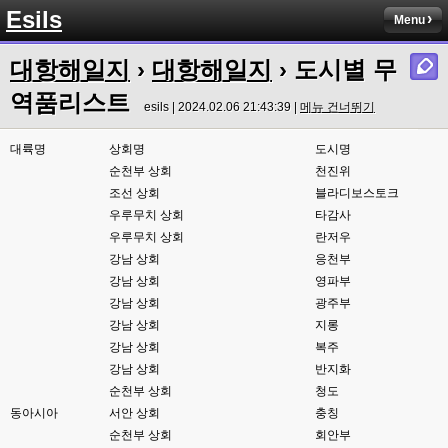
Esils
Menu
esils
23:34
아니면 실시간쳇으로 어딜 가입하고 그래야하고
대항해일지
›
대항해일지
› 도시별 무
esils
23:35
역품리스트
생각나는것중에 편의성좀 가춰볼려고했는데 만족 될련지는 몰겠습니다 하핫 
esils | 2024.02.06 21:43:39 |
메뉴 건너뛰기
;;;
대륙명
상회명
도시명
고게임77
23:36
순천부 상회
천진위
맞아요. 저도 실시간체팅 쓰는데 이게지원해주는곳에서 소켓끈키면 작동이 안
조선 상회
블라디보스토크
되서ㅎ-ㅎ 이건 나름대로 실시간 지원이 잘되는거같네요
우루무치 상회
타감사
esils
23:36
우루무치 상회
란저우
본인서버에 설치되서 부하받는거라서
강남 상회
응천부
강남 상회
영파부
고게임77
23:37
강남 상회
광주부
어짜피 접속자도 없어서,......쿨럭
강남 상회
지롱
esils
23:37
강남 상회
복주
덕분에 버그하나 발견햇네요 ㅠㅠ
강남 상회
반지화
순천부 상회
청도
esils
23:37
동아시아
전 혼자라 ..
서안 상회
충칭
순천부 상회
회안부