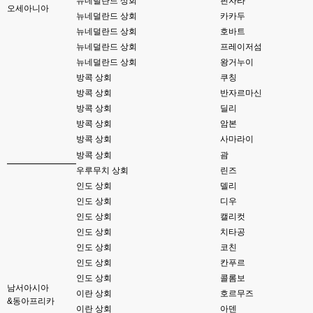
뉴네덜란드 상회
핀자라
뎅...
오세아니아
뉴네덜란드 상회
카카두
뉴네덜란드 상회
호바트
esils
23:46
상정제도 아실려나요?
뉴네덜란드 상회
프레이저섬
뉴네덜란드 상회
왕거누이
esils
23:46
방콕 상회
쿠칭
상정제도가 모형정원..
방콕 상회
반자르마신
esils
방콕 상회
딜리
23:48
구상의 모형정원 눌러보시면 아 저거구나 아실꺼에요 ㅎㅎ
방콕 상회
암본
방콕 상회
사마라이
고게임77
23:50
방콕 상회
괌
제가 상정제도는 해본거같은데 구상의 모영정원 누르면 나오는 페이지는 디게 
우루무치 상회
린즈
낮선디....
인도 상회
델리
esils
23:50
인도 상회
디우
메인으로 된거는 템플릿하고 현대식으로 수정한거라 ;;
인도 상회
캘리컷
인도 상회
치타공
esils
23:51
밑에 모형정원 php 본이나 cgi번역판본 보시면
인도 상회
코친
인도 상회
칸푸르
고게임77
23:53
인도 상회
콜롬보
채팅창 위에 갑자기 

남서아시아
이란 상회
호르무즈
빈 API 응답입니다. 라고 뜨는데 이건 머죵? 아무도 없어 뜬걸까용 ㅎ-ㅎ
&동아프리카
이란 상회
아덴