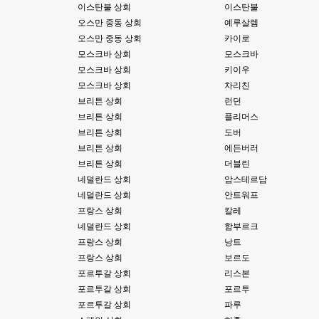
이스탄불 상회
이스탄불
고게임77
00:03
테스트하는동안 전 안나가고있겠습니다. ㅋㅋ
오스만 중동 상회
예루살렘
오스만 중동 상회
카이로
esils
00:03
모스크바 상회
모스크바
아녀요 하실꺼 하셔도 되요 ㅋ
모스크바 상회
키이우
모스크바 상회
차리친
esils
00:04
라이믹스로 갈아타야되나 말아야하나 심히 고민중입니다 ㅋ
브리튼 상회
런던
브리튼 상회
플리머스
esils
00:04
브리튼 상회
도버
워드프레스는 영 손에 안맞고 ..
브리튼 상회
에든버러
고게임77
브리튼 상회
더블린
00:05
이거 아직 xe1인가용
네덜란드 상회
암스테르담
네덜란드 상회
안트워프
esils
00:06
프랑스 상회
칼레
네
네덜란드 상회
함부르크
esils
프랑스 상회
낭트
00:06
이쪽 사이트는 웹호스팅 php5.5버전쪽 ,,
프랑스 상회
보르도
포르투갈 상회
리스본
고게임77
00:06
포르투갈 상회
포르투
라이믹스나 xe1이나 똑같은거같은데용 ㅎ-ㅎ;;; 중요한 데이트가있으면 옴기
포르투갈 상회
파루
기 골치 아프긴 한데 전 갈아업고 넘어가서