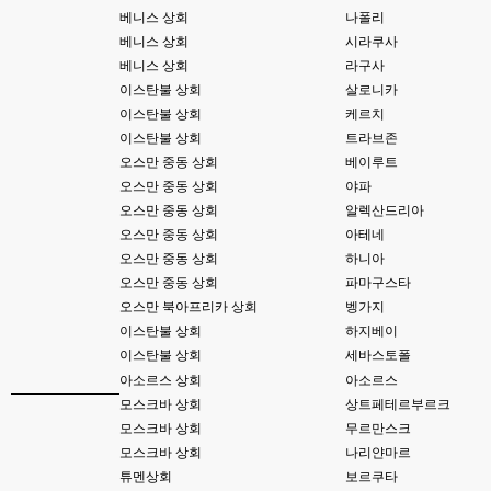
베니스 상회
나폴리
esils
00:09
베니스 상회
시라쿠사
xe3 같은경우엔 또 xe1하고 틀려서 적응안되서 갔다버린 하핫 ;;
베니스 상회
라구사
이스탄불 상회
살로니카
고게임77
00:10
이스탄불 상회
케르치
ㅋㅋㅋ 다 똑같은거같네여. 저도 xe3 가따가 하루만에 다시왔었는데
이스탄불 상회
트라브존
esils
00:11
오스만 중동 상회
베이루트
그러다가 xe1 8버전으로 만들다가
오스만 중동 상회
야파
오스만 중동 상회
알렉산드리아
esils
00:11
문뜩 라이믹스가있는데 내가왜 뻘짓중이지 하면서 집어치운 ..;
오스만 중동 상회
아테네
오스만 중동 상회
하니아
고게임77
00:12
오스만 중동 상회
파마구스타
예전에 xe다운 홈페이지에 php8 버전 공유 하신분은 아니시죠 ㅎㅎㅎ?
오스만 북아프리카 상회
벵가지
이스탄불 상회
하지베이
고게임77
00:12
이스탄불 상회
세바스토폴
8버전 공유하시는 분이 계셨는데
아소르스 상회
아소르스
esils
00:12
모스크바 상회
상트페테르부르크
전 아녀요
모스크바 상회
무르만스크
모스크바 상회
나리얀마르
고게임77
00:13
튜멘상회
보르쿠타
솔찍히 아직도 라이믹스보다 xe가 정이 더가긴합니다 ㅠ