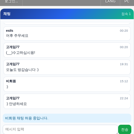
로그인...
LANG
PC
모바일로 보는데도 좀 불편하더라구요
채팅
고게임77
접속 1
00:19
아 ㅋㅋ 내일도 심심하면 들리겠습니다. 벌써 12시가 넘었었네요
esils
00:20
어후 주무세요
고게임77
00:20
(__)수고하십시용!
고게임77
19:31
오늘도 방갑습니다 :)
비회원
15:12
:)
고게임77
22:24
:) 안녕하세요
비회원 채팅 허용 중입니다.
전송