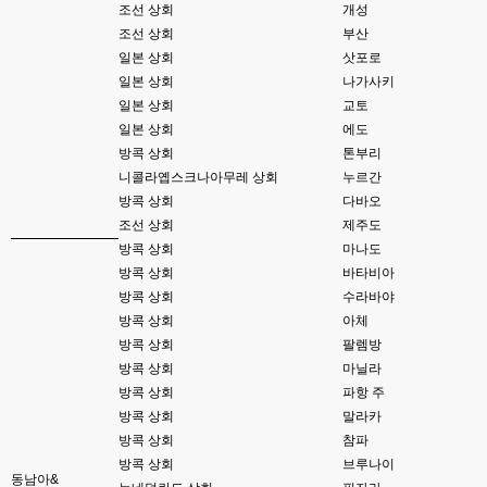
esils
23:37
조선 상회
개성
위에 접속자가 1로 한명만 보이는군요 하핫 ;;;
조선 상회
부산
일본 상회
삿포로
고게임77
23:37
일본 상회
나가사키
아 ㅋㅋㅋ
일본 상회
교토
esils
23:39
일본 상회
에도
사이트를 이전에 폐쇠하고 다시 열면서 어디도 안알렸다보니깐 ..;
방콕 상회
톤부리
니콜라옙스크나아무레 상회
누르간
고게임77
23:40
방콕 상회
다바오
그래도 이번에 사이트 방향 잘잡으셨네요!!! 저처럼 웹게임 좋아하는 연배..도 
있어용 ㅋㅋ
조선 상회
제주도
방콕 상회
마나도
esils
23:41
방콕 상회
바타비아
서버날려먹으면서 웹게임 소스들 분실도 많은데
방콕 상회
수라바야
방콕 상회
아체
esils
23:41
있는거가지고 일단은 추억으로 다시 돌리시거나 하시는분들위해서 수정해서 
방콕 상회
팔렘방
올려둔거라
방콕 상회
마닐라
방콕 상회
파항 주
esils
23:42
전 모형정원만 좋아해서 하핫 ;;;
방콕 상회
말라카
방콕 상회
참파
고게임77
23:46
방콕 상회
브루나이
모형정원은 무슨게임이에요?제가 웹게임 좋아하는편이라 앵간한건 해봤는
동남아&