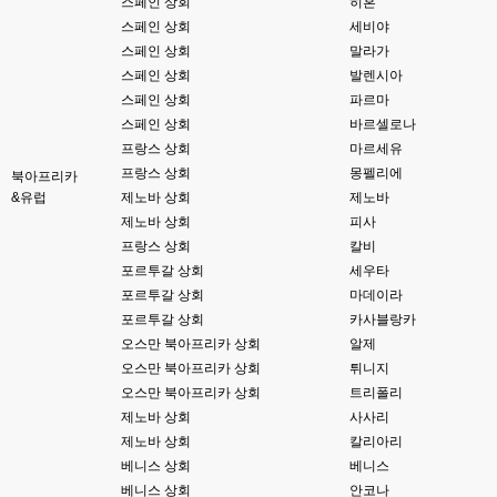
스페인 상회
히혼
고게임77
00:06
스페인 상회
세비야
아 ~~~
스페인 상회
말라가
스페인 상회
발렌시아
esils
00:06
스페인 상회
파르마
다른쪽에는 php8.4호스팅.
스페인 상회
바르셀로나
esils
00:07
프랑스 상회
마르세유
라이믹스가 가볍긴한데 기능이라던지 좀 빠진부분도많고 안되는부분도많고
프랑스 상회
몽펠리에
북아프리카
해서
&유럽
제노바 상회
제노바
제노바 상회
피사
고게임77
00:07
맞아요...
프랑스 상회
칼비
포르투갈 상회
세우타
고게임77
00:07
포르투갈 상회
마데이라
안되는거 진짜 많아요...
포르투갈 상회
카사블랑카
오스만 북아프리카 상회
알제
esils
00:08
비슷은한데 또 불편한부분도 많더라구요
오스만 북아프리카 상회
튀니지
오스만 북아프리카 상회
트리폴리
고게임77
00:08
제노바 상회
사사리
xe도 그래도 계속 비공식 패치 간혹 올라오긴 하던데요 아직까지
제노바 상회
칼리아리
베니스 상회
베니스
esils
00:08
베니스 상회
안코나
8버전쪽은 아에 지원을 안하니깐 .. 용량도 용량이고 ;;