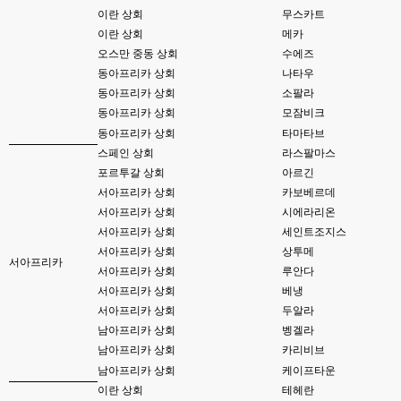
이란 상회
무스카트
esils
23:53
오류 수정 ...
이란 상회
메카
오스만 중동 상회
수에즈
esils
23:54
동아프리카 상회
나타우
수정이 됬을려나요 ;ㅁ ;
동아프리카 상회
소팔라
고게임77
동아프리카 상회
모잠비크
23:54
머 수정하셨나요 ㅎ-ㅎ
동아프리카 상회
타마타브
스페인 상회
라스팔마스
고게임77
23:55
포르투갈 상회
아르긴
된거같긴한데용 ㅎㅎ
서아프리카 상회
카보베르데
서아프리카 상회
시에라리온
esils
23:55
위에 접속자 2로 나와야하는데
서아프리카 상회
세인트조지스
서아프리카 상회
상투메
서아프리카
고게임77
00:00
서아프리카 상회
루안다
그건 아직 그대로 인데용 ㅎㅎ
서아프리카 상회
베냉
서아프리카 상회
두알라
esils
00:00
이거나 수정해야겟어요 하핫 ;;
남아프리카 상회
벵겔라
남아프리카 상회
카리비브
esils
00:01
남아프리카 상회
케이프타운
다른기능은 다 잘 작동중이니 털썩 ...
이란 상회
테헤란