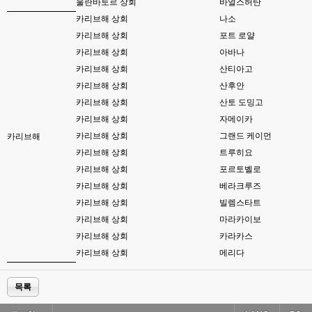
esils
00:17
울란바토르 상회
바얼스허탄
음
카리브해 상회
나소
카리브해 상회
포트 로얄
esils
00:18
폰으로 접속해보니 3이 되는데
카리브해 상회
아바나
카리브해 상회
산티아고
esils
00:18
카리브해 상회
산후안
나가도 3이네 하핫 ...
카리브해 상회
산토 도밍고
고게임77
00:18
카리브해 상회
자메이카
ㅋㅋㅋㅋㅋㅋㅋㅋ
카리브해 상회
그랜드 케이먼
카리브해
카리브해 상회
트루히요
esils
00:19
이게 db 접속자수로 잡는형태로 해서 그런가 ;;
카리브해 상회
포르토벨로
카리브해 상회
베라크루즈
고게임77
00:19
카리브해 상회
빌렘스타트
밑에 일반웹게임이 더있었네요
카리브해 상회
마라카이보
esils
00:19
카리브해 상회
카라카스
아 이제 2로 돌아왔군요
카리브해 상회
메리다
esils
00:19
다 펼쳐두면 너무길어서 ..
목록
esils
00:19