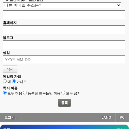
esils
00:18
폰으로 접속해보니 3이 되는데
esils
00:18
홈페이지
나가도 3이네 하핫 ...
고게임77
00:18
블로그
ㅋㅋㅋㅋㅋㅋㅋㅋ
esils
00:19
생일
이게 db 접속자수로 잡는형태로 해서 그런가 ;;
고게임77
00:19
밑에 일반웹게임이 더있었네요
메일링 가입
예
아니오
esils
00:19
아 이제 2로 돌아왔군요
쪽지 허용
모두 허용
등록된 친구들만 허용
모두 금지
esils
00:19
다 펼쳐두면 너무길어서 ..
esils
00:19
로그인...
LANG
PC
모바일로 보는데도 좀 불편하더라구요