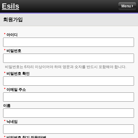
솔직히 적응이 xe1이다보니깐 라이믹스는 비슷하면서 틀리니 적응이 안되요 
Esils
ㅋ
Menu
esils
00:14
회원가입
그렇다고 코어랑 모듈 전부 마개조해버릴려니 난중 또 공식버전 올라오면 답
없을꺼같아서 ;;
*
아이디
esils
00:15
이제 정상동작이겟지 !
*
비밀번호
고게임77
00:15
오 정상 이네요!
비밀번호는 6자리 이상이어야 하며 영문과 숫자를 반드시 포함해야 합니다.
*
비회원
비밀번호 확인
00:16
ㅇ
*
이메일 주소
esils
00:16
채팅치믄 바로 반영 정상 ㅋ
이름
고게임77
00:17
접속자는 ip당 1명인가 보네요. 다른 브로우저로 접속해도 3명인거보면
*
닉네임
esils
00:17
음
*
비밀번호 찾기 질문/답변