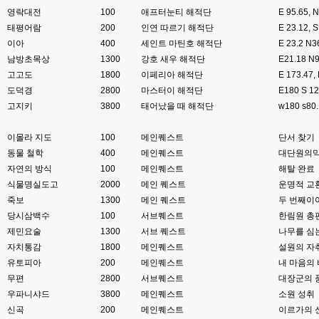
esils
00:08
영락대전
비슷은한데 또 불편한부분도 많더라구요
100
애프터눈티 해적단
E 95.65,
태평어람
200
인연 따르기 해적단
E 23.12
고게임77
00:08
이아
400
세인트 마틴호 해적단
E 23.2 
xe도 그래도 계속 비공식 패치 간혹 올라오긴 하던데요 아직까지
남방초목상
1300
강호 새우 해적단
E21.18 
고고도
1800
이페리아 해적단
E 173.4
esils
00:08
도덕경
2800
마스터이 해적단
E180 S 
8버전쪽은 아에 지원을 안하니깐 .. 용량도 용량이고 ;;
고지키
3800
태어났을 때 해적단
w180 s
esils
00:09
xe3 같은경우엔 또 xe1하고 틀려서 적응안되서 갔다버린 하핫 ;;
이몰라 지도
100
메인퀘스트
단서 찾기
동물 철학
400
메인퀘스트
대단원의막
고게임77
00:10
자연의 방식
100
메인퀘스트
해탈 완료
ㅋㅋㅋ 다 똑같은거같네여. 저도 xe3 가따가 하루만에 다시왔었는데
식물명실도고
2000
메인 퀘스트
운명적 교
esils
00:11
죽보
1300
메인 퀘스트
두 번째이
그러다가 xe1 8버전으로 만들다가
당시삼백수
100
서브퀘스트
한림원 총
제민요술
1300
서브 퀘스트
나무를 심
esils
00:11
자치통감
문뜩 라이믹스가있는데 내가왜 뻘짓중이지 하면서 집어치운 ..;
1800
메인퀘스트
설원의 자
유토피아
200
메인퀘스트
내 마음의
고게임77
00:12
무편
2800
서브퀘스트
대장군의 
예전에 xe다운 홈페이지에 php8 버전 공유 하신분은 아니시죠 ㅎㅎㅎ?
우파니샤드
3800
메인퀘스트
소원 성취
신곡
200
메인퀘스트
이르가의 
고게임77
00:12