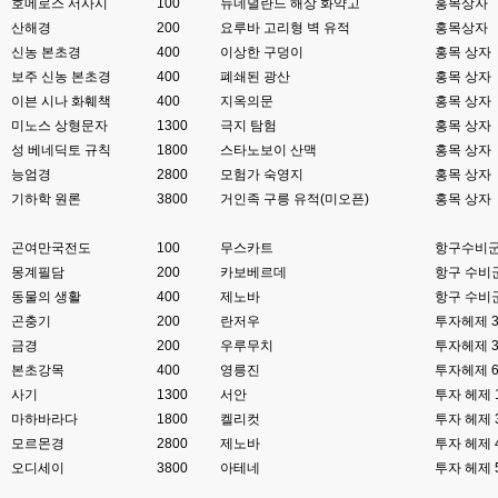
호메로스 서사시
100
뉴네덜란드 해상 화약고
홍목상자
산해경
esils
200
요루바 고리형 벽 유적
홍목상자
00:06
이쪽 사이트는 웹호스팅 php5.5버전쪽 ,,
신농 본초경
400
이상한 구덩이
홍목 상자
보주 신농 본초경
400
폐쇄된 광산
홍목 상자
고게임77
00:06
이븐 시나 화훼책
400
지옥의문
홍목 상자
라이믹스나 xe1이나 똑같은거같은데용 ㅎ-ㅎ;;; 중요한 데이트가있으면 옴기
미노스 상형문자
1300
극지 탐험
홍목 상자
기 골치 아프긴 한데 전 갈아업고 넘어가서
성 베네딕토 규칙
1800
스타노보이 산맥
홍목 상자
고게임77
00:06
능엄경
2800
모험가 숙영지
홍목 상자
아 ~~~
기하학 원론
3800
거인족 구릉 유적(미오픈)
홍목 상자
esils
00:06
곤여만국전도
100
무스카트
항구수비군
다른쪽에는 php8.4호스팅.
몽계필담
200
카보베르데
항구 수비군
esils
00:07
동물의 생활
400
제노바
항구 수비
라이믹스가 가볍긴한데 기능이라던지 좀 빠진부분도많고 안되는부분도많고
곤충기
200
란저우
투자헤제 
해서
금경
200
우루무치
투자헤제 
본초강목
400
영릉진
투자헤제 
고게임77
00:07
맞아요...
사기
1300
서안
투자 헤제 
마하바라다
1800
켈리컷
투자 헤제 
고게임77
00:07
모르몬경
2800
제노바
투자 헤제 
안되는거 진짜 많아요...
오디세이
3800
아테네
투자 헤제 