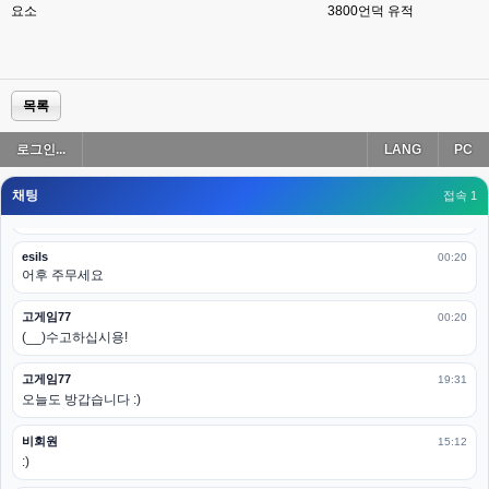
요소
3800
언덕 유적
esils
00:19
아 이제 2로 돌아왔군요
esils
00:19
다 펼쳐두면 너무길어서 ..
목록
esils
00:19
로그인...
LANG
PC
모바일로 보는데도 좀 불편하더라구요
채팅
고게임77
접속 1
00:19
아 ㅋㅋ 내일도 심심하면 들리겠습니다. 벌써 12시가 넘었었네요
esils
00:20
어후 주무세요
고게임77
00:20
(__)수고하십시용!
고게임77
19:31
오늘도 방갑습니다 :)
비회원
15:12
:)