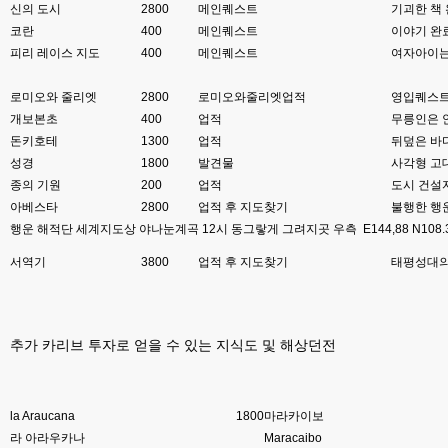
신의 도시
2800
메인퀘스트
기괴한 책
8버전 공유하시는 분이 계셨는데
코란
400
메인퀘스트
이야기 완
esils
00:12
피리 레이스 지도
400
메인퀘스트
여자아이는
전 아녀요
로미오와 줄리엣
2800
로미오와줄리엣업적
영입퀘스트
고게임77
00:13
개보본초
400
업적
무릉인은 안
솔찍히 아직도 라이믹스보다 xe가 정이 더가긴합니다 ㅠ
돈키호테
1300
업적
뒤덮은 바
esils
00:13
성경
1800
발견물
사각형 고대
솔직히 적응이 xe1이다보니깐 라이믹스는 비슷하면서 틀리니 적응이 안되요 
종의 기원
200
업적
도시 건설
ㅋ
아베스타
2800
업적 후 지도찾기
불행한 행
행운 해적단 세계지도상 야나눈계곡 12시 동그랗게 그려지곳 우측 E144,88 N108.
esils
00:14
그렇다고 코어랑 모듈 전부 마개조해버릴려니 난중 또 공식버전 올라오면 답
서역기
3800
업적 후 지도찾기
태평성대의
없을꺼같아서 ;;
esils
00:15
이제 정상동작이겟지 !
추가 카리브 투자로 얻을 수 있는 지식도 및 해상던전
고게임77
00:15
오 정상 이네요!
la Araucana
비회원
1800
마라카이보
00:16
ㅇ
라 아라우카나
Maracaibo