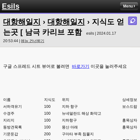
Esils
Menu
esils
00:00
이거나 수정해야겟어요 하핫 ;;
대항해일지
›
대항해일지
› 지식도 얻
esils
00:01
는곳 [ 남극 카리브 포함
다른기능은 다 잘 작동중이니 털썩 ...
esils | 2024.01.17
20:53:44 |
메뉴 건너뛰기
고게임77
00:03
테스트하는동안 전 안나가고있겠습니다. ㅋㅋ
esils
00:03
구글 스프레드 시트 뷰어로 볼려면
바로가기
이곳을 눌러주세요
아녀요 하실꺼 하셔도 되요 ㅋ
esils
00:04
라이믹스로 갈아타야되나 말아야하나 심히 고민중입니다 ㅋ
esils
00:04
이름
지식도
위치
상세정보
워드프레스는 영 손에 안맞고 ..
서하객유기
100
지하 항구
보스드랍
수경주
고게임77
100
뉴네덜란드 해상 화약고
00:05
이거 아직 xe1인가용
지리지
100
지하항구
홍목상자
동방견묵록
100
몽산 아래
홍목상자
esils
00:06
기문둔갑
200
구마타 부족 침몰지
네