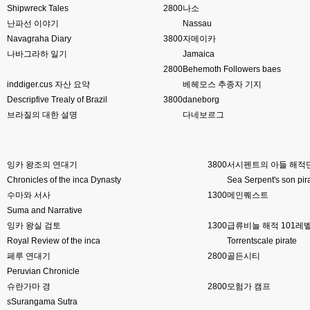
Shipwreck Tales
2800
나소
esils
00:16
난파선 이야기
Nassau
채팅치믄 바로 반영 정상 ㅋ
Navagraha Diary
3800
자메이카
나바그라하 일기
Jamaica
고게임77
00:17
접속자는 ip당 1명인가 보네요. 다른 브로우저로 접속해도 3명인거보면
2800
Behemoth Followers baes
inddiger.cus 자산 요약
베헤모스 추종자 기지
esils
00:17
Descripfive Trealy of Brazil
3800
daneborg
음
브라질의 대한 설명
다네보르그
esils
00:18
폰으로 접속해보니 3이 되는데
잉카 왕조의 연대기
3800
서시펜트의 아들 해적단
esils
00:18
나가도 3이네 하핫 ...
Chronicles of the inca Dynasty
Sea Serpent's son pir
수마와 서사
1300
메인퀘스트
고게임77
00:18
Suma and Narrative
ㅋㅋㅋㅋㅋㅋㅋㅋ
잉카 왕실 검토
1300
급류비늘 해적 101레
Royal Review of the inca
Torrentscale pirate
esils
00:19
페루 연대기
이게 db 접속자수로 잡는형태로 해서 그런가 ;;
2800
골든시티
Peruvian Chronicle
고게임77
00:19
슈란가마 경
2800
모험가 캠프
밑에 일반웹게임이 더있었네요
sSurangama Sutra