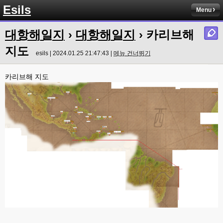
Esils
esils
00:16
Menu
채팅치믄 바로 반영 정상 ㅋ
대항해일지
›
대항해일지
› 카리브해
고게임77
00:17
접속자는 ip당 1명인가 보네요. 다른 브로우저로 접속해도 3명인거보면
지도
esils | 2024.01.25 21:47:43 |
메뉴 건너뛰기
esils
00:17
음
카리브해 지도
esils
00:18
폰으로 접속해보니 3이 되는데
esils
00:18
나가도 3이네 하핫 ...
고게임77
00:18
ㅋㅋㅋㅋㅋㅋㅋㅋ
esils
00:19
이게 db 접속자수로 잡는형태로 해서 그런가 ;;
고게임77
00:19
밑에 일반웹게임이 더있었네요