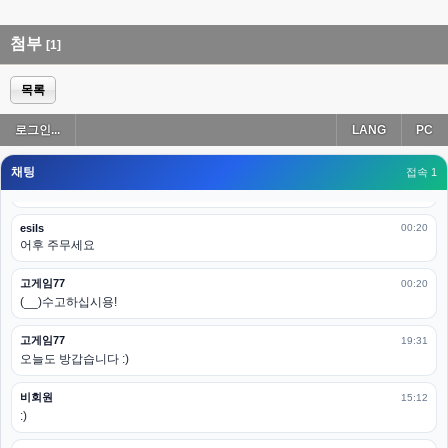
esils
00:19
아 이제 2로 돌아왔군요
첨부
[1]
esils
00:19
다 펼쳐두면 너무길어서 ..
목록
esils
00:19
로그인...
LANG
PC
모바일로 보는데도 좀 불편하더라구요
채팅
고게임77
접속 1
00:19
아 ㅋㅋ 내일도 심심하면 들리겠습니다. 벌써 12시가 넘었었네요
esils
00:20
어후 주무세요
고게임77
00:20
(__)수고하십시용!
고게임77
19:31
오늘도 방갑습니다 :)
비회원
15:12
:)