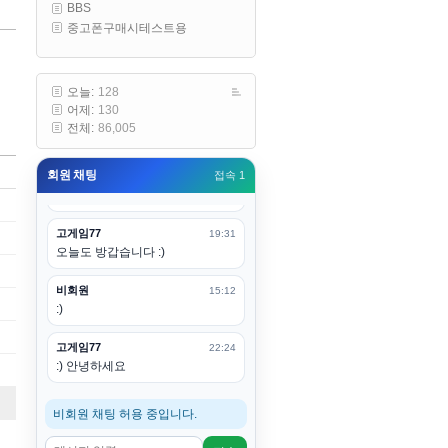
BBS
구요
중고폰구매시테스트용
고게임77
00:19
아 ㅋㅋ 내일도 심심하면 들리겠습
니다. 벌써 12시가 넘었었네요
오늘:
128
어제:
130
esils
00:20
전체:
86,005
어후 주무세요
회원 채팅
접속 1
고게임77
00:20
(__)수고하십시용!
고게임77
19:31
오늘도 방갑습니다 :)
비회원
15:12
:)
고게임77
22:24
:) 안녕하세요
비회원 채팅 허용 중입니다.