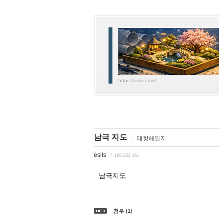
https://esils.com/
남극 지도
대항해일지
esils
*.188.232.161
남극지도
첨부 (1)