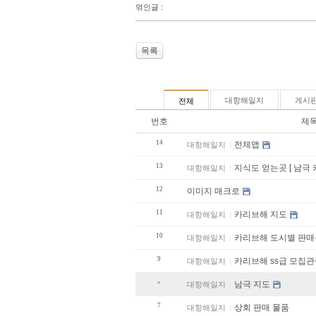
엮인글 :
목록
대항해일지
게시
전체
번호
제
14
전체맵
대항해일지
13
지식도 얻는곳 [ 남극
대항해일지
12
이미지 매크로
11
카리브해 지도
대항해일지
10
카리브해 도시별 
대항해일지
9
카리브해 ss급 모집관
대항해일지
»
남극 지도
대항해일지
7
상회 판매 물품
대항해일지