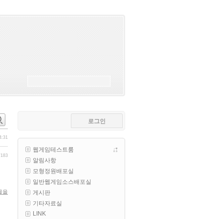
esils
00:18
폰으로 접속해보니 3이 되는데
esils
00:18
나가도 3이네 하핫 ...
고게임77
00:18
ㅋㅋㅋㅋㅋㅋㅋㅋ
esils
00:19
이게 db 접속자수로 잡는형태로 
해서 그런가 ;;
로그인
고게임77
00:19
밑에 일반웹게임이 더있었네요
4:31
웹게임테스트룸
esils
00:19
/183
알림사항
아 이제 2로 돌아왔군요
모형정원배포실
esils
00:19
일반웹게임소스배포실
다 펼쳐두면 너무길어서 ..
물을
게시판
기타자료실
esils
00:19
LINK
모바일로 보는데도 좀 불편하더라