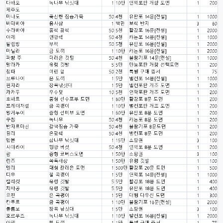
네
esils
00:06
이쪽 사이트는 웹호스팅 php5.5버전쪽 ,,
고게임77
00:06
라이믹스나 xe1이나 똑같은거같은데용 ㅎ-ㅎ;;; 중요한 데이트가있으면 옴기
기 골치 아프긴 한데 전 갈아업고 넘어가서
고게임77
00:06
아 ~~~
esils
00:06
다른쪽에는 php8.4호스팅.
esils
00:07
라이믹스가 가볍긴한데 기능이라던지 좀 빠진부분도많고 안되는부분도많고
해서
고게임77
00:07
맞아요...
고게임77
00:07
안되는거 진짜 많아요...