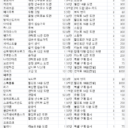
ㅇ
esils
00:16
채팅치믄 바로 반영 정상 ㅋ
고게임77
00:17
접속자는 ip당 1명인가 보네요. 다른 브로우저로 접속해도 3명인거보면
esils
00:17
음
esils
00:18
폰으로 접속해보니 3이 되는데
esils
00:18
나가도 3이네 하핫 ...
고게임77
00:18
ㅋㅋㅋㅋㅋㅋㅋㅋ
esils
00:19
이게 db 접속자수로 잡는형태로 해서 그런가 ;;
고게임77
00:19
밑에 일반웹게임이 더있었네요