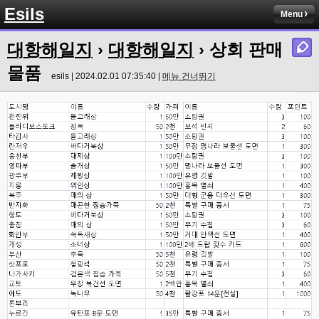
Esils
그건 아직 그대로 인데용 ㅎㅎ
Menu
esils
00:00
대항해일지
›
대항해일지
› 상회 판매
이거나 수정해야겟어요 하핫 ;;
물품
esils | 2024.02.01 07:35:40 |
메뉴 건너뛰기
esils
00:01
다른기능은 다 잘 작동중이니 털썩 ...
고게임77
00:03
테스트하는동안 전 안나가고있겠습니다. ㅋㅋ
esils
00:03
아녀요 하실꺼 하셔도 되요 ㅋ
esils
00:04
라이믹스로 갈아타야되나 말아야하나 심히 고민중입니다 ㅋ
esils
00:04
워드프레스는 영 손에 안맞고 ..
고게임77
00:05
이거 아직 xe1인가용
esils
00:06