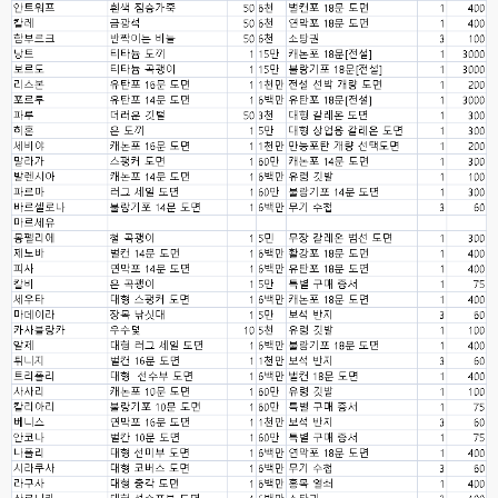
고게임77
00:12
8버전 공유하시는 분이 계셨는데
esils
00:12
전 아녀요
고게임77
00:13
솔찍히 아직도 라이믹스보다 xe가 정이 더가긴합니다 ㅠ
esils
00:13
솔직히 적응이 xe1이다보니깐 라이믹스는 비슷하면서 틀리니 적응이 안되요 
ㅋ
esils
00:14
그렇다고 코어랑 모듈 전부 마개조해버릴려니 난중 또 공식버전 올라오면 답
없을꺼같아서 ;;
esils
00:15
이제 정상동작이겟지 !
고게임77
00:15
오 정상 이네요!
비회원
00:16