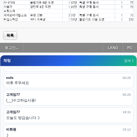
esils
00:19
아 이제 2로 돌아왔군요
esils
00:19
다 펼쳐두면 너무길어서 ..
목록
esils
00:19
로그인...
LANG
PC
모바일로 보는데도 좀 불편하더라구요
채팅
고게임77
접속 1
00:19
아 ㅋㅋ 내일도 심심하면 들리겠습니다. 벌써 12시가 넘었었네요
esils
00:20
어후 주무세요
고게임77
00:20
(__)수고하십시용!
고게임77
19:31
오늘도 방갑습니다 :)
비회원
15:12
:)