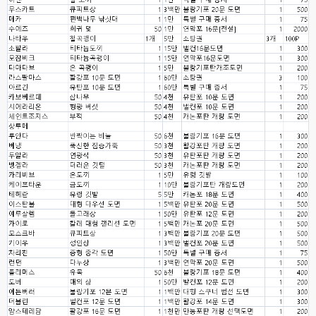
esils
00:08
비슷은한데 또 불편한부분도 많더라구요
고게임77
00:08
xe도 그래도 계속 비공식 패치 간혹 올라오긴 하던데요 아직까지
esils
00:08
8버전쪽은 아에 지원을 안하니깐 .. 용량도 용량이고 ;;
esils
00:09
xe3 같은경우엔 또 xe1하고 틀려서 적응안되서 갔다버린 하핫 ;;
고게임77
00:10
ㅋㅋㅋ 다 똑같은거같네여. 저도 xe3 가따가 하루만에 다시왔었는데
esils
00:11
그러다가 xe1 8버전으로 만들다가
esils
00:11
문뜩 라이믹스가있는데 내가왜 뻘짓중이지 하면서 집어치운 ..;
고게임77
00:12
예전에 xe다운 홈페이지에 php8 버전 공유 하신분은 아니시죠 ㅎㅎㅎ?